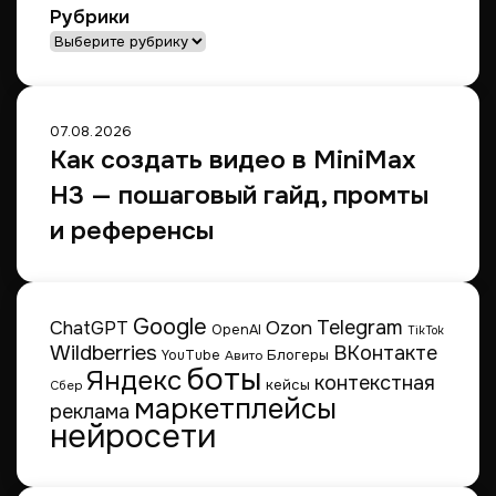
Рубрики
Рубрики
07.08.2026
Как создать видео в MiniMax
H3 — пошаговый гайд, промты
и референсы
Google
Telegram
ChatGPT
Ozon
OpenAI
TikTok
Wildberries
ВКонтакте
Блогеры
YouTube
Авито
боты
Яндекс
контекстная
кейсы
Сбер
маркетплейсы
реклама
нейросети