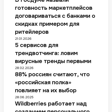
о
готовность маркетплейсов
с
д
договариваться с банками о
у
скидках примером для
м
е
ритейлеров
н
5
21.01.2026
а
5 сервисов для
с
з
е
в
трендвотчинга: ловим
р
а
в
вирусные тренды первыми
л
и
и
8
28.02.2026
с
г
88% россиян считают, что
8
о
о
%
в
«российская полка»
т
р
д
о
о
повлияет на их выбор
л
в
с
я
W
28.06.2025
н
с
т
Wildberries работает над
i
о
и
р
l
с
я
созданием персонального