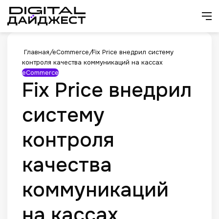
Искат
М
Главная
/
eCommerce
/
Fix Price внедрил систему
контроля качества коммуникаций на кассах
eCommerce
Fix Price внедрил
систему
контроля
качества
коммуникаций
на кассах