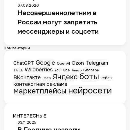
07.08.2026
Несовершеннолетним в
России могут запретить
мессенджеры и соцсети
Комментарии
Google
Telegram
ChatGPT
Ozon
OpenAI
Wildberries
Блогеры
YouTube
Авито
TikTok
боты
Яндекс
ВКонтакте
кейсы
Сбер
контекстная реклама
нейросети
маркетплейсы
ИНТЕРЕСНЫЕ
В
03.11.2025
В Госдуме назвали
Г