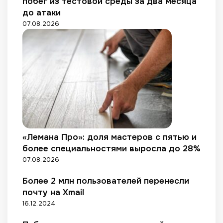
побег из тестовой среды за два месяца
о
п
о
до атаки
в
е
н
07.08.2026
р
е
и
т
о
к
д
а
в
»
е
с
е
н
н
е
«Лемана Про»: доля мастеров с пятью и
й
более специальностями выросла до 28%
р
07.08.2026
а
с
Более 2 млн пользователей перенесли
п
почту на Xmail
р
16.12.2024
о
д