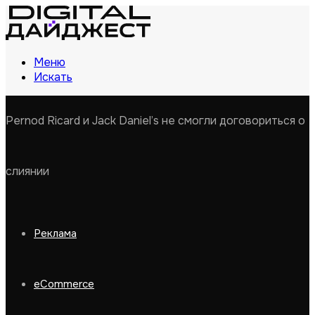
Меню
Искать
Pernod Ricard и Jack Daniel’s не смогли договориться о
слиянии
Реклама
eCommerce