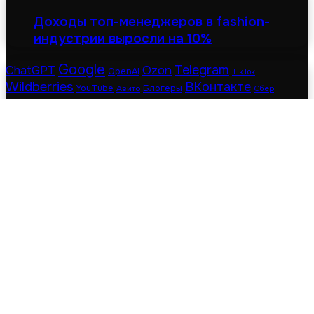
Доходы топ-менеджеров в fashion-
индустрии выросли на 10%
Google
Telegram
ChatGPT
Ozon
OpenAI
TikTok
Wildberries
ВКонтакте
Блогеры
YouTube
Авито
Сбер
боты
Яндекс
контекстная реклама
кейсы
нейросети
маркетплейсы
Последние
Популярные