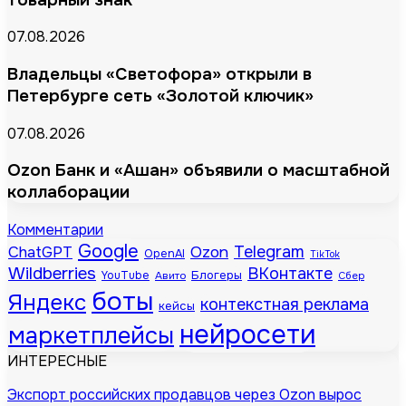
07.08.2026
Владельцы «Светофора» открыли в
Петербурге сеть «Золотой ключик»
07.08.2026
Ozon Банк и «Ашан» объявили о масштабной
коллаборации
Комментарии
Google
Telegram
ChatGPT
Ozon
OpenAI
TikTok
Wildberries
ВКонтакте
Блогеры
YouTube
Авито
Сбер
боты
Яндекс
контекстная реклама
кейсы
нейросети
маркетплейсы
ИНТЕРЕСНЫЕ
Экспорт российских продавцов через Ozon вырос