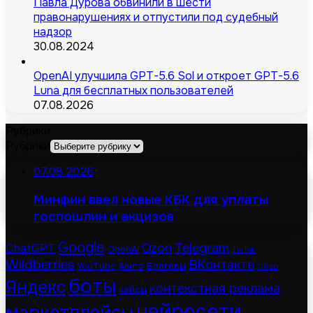
Павла Дурова обвинили в шести
правонарушениях и отпустили под судебный
надзор
30.08.2024
OpenAI улучшила GPT-5.6 Sol и откроет GPT-5.6
Luna для бесплатных пользователей
07.08.2026
Рубрики
Рубрики
07.08.2026
Минфин ввел новые КБК для уплаты
госпошлин и акцизов
Google
Telegram
ChatGPT
Ozon
OpenAI
TikTok
Wildberries
ВКонтакте
Блогеры
YouTube
Авито
Сбер
боты
Яндекс
контекстная реклама
кейсы
нейросети
маркетплейсы