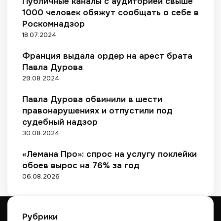
Публичные каналы с аудиторией свыше
л
ы
с
1000 человек обяжут сообщать о себе в
г
л
т
Роскомнадзор
и
о
в
18.07.2024
»
я
и
л
Франция выдала ордер на арест брата
«
ь
Ч
Павла Дурова
н
а
29.08.2024
о
й
с
к
Павла Дурова обвинили в шести
т
и
правонарушениях и отпустили под
и
»
н
судебный надзор
,
а
30.08.2024
н
м
о
а
«Лемана Про»: спрос на услугу поклейки
н
р
обоев вырос на 76% за год
а
к
06.08.2026
д
е
о
т
р
п
о
л
Рубрики