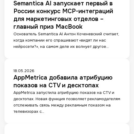
а
з
Semantica AI запускает первый в
e
о
р
с
в
м
m
л
России конкурс MCP-интеграций
а
к
л
о
a
ь
м
для маркетинговых отделов –
а
е
ж
n
ш
м
е
главный приз MacBook
н
н
t
е
ы
т
и
о
Основатель Semantica AI Антон Коченевский считает,
i
н
с
И
я
с
когда компании его спрашивают «видят ли нас
c
е
в
И
а
т
нейросети?», на самом деле их волнует другое…
a
р
е
-
н
и
A
а
д
а
а
М
I
б
у
н
л
е
з
о
щ
а
и
A
18.05.2026
т
а
т
и
л
т
AppMetrica добавила атрибуцию
p
р
п
а
м
и
и
p
и
показов на CTV и десктопах
у
е
и
т
к
M
к
с
т
р
AppMetrica запустила атрибуцию показов на CTV и
и
о
e
и
к
о
десктопах. Новая функция позволяет рекламодателям
к
й
t
:
а
с
отслеживать связь между рекламным показом на
у
r
ц
е
с
телевизорах с…
к
i
е
т
и
о
c
л
п
й
м
a
и
е
с
м
д
п