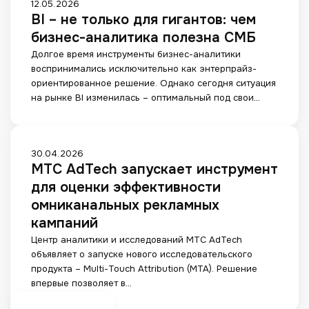
р
B
12.05.2026
к
у
о
о
в
BI – не только для гигантов: чем
I
и
н
б
п
ы
–
м
бизнес-аналитика полезна СМБ
и
а
а
й
н
и
к
Долгое время инструменты бизнес-аналитики
в
р
в
е
в
а
воспринимались исключительно как энтерпрайз-
и
а
Р
т
у
ц
ориентированное решение. Однако сегодня ситуация
л
м
о
о
з
и
на рынке BI изменилась – оптимальный под свои…
а
е
с
л
а
й
а
т
с
ь
м
д
т
р
и
к
и
л
р
а
и
о
я
М
30.04.2026
и
м
к
д
МТС AdTech запускает инструмент
б
Т
б
с
о
л
и
С
для оценки эффективности
у
о
н
я
з
A
ц
б
омниканальных рекламных
к
г
н
d
и
ы
у
кампаний
и
е
T
ю
т
р
г
с
Центр аналитики и исследований МТС AdTech
e
п
и
с
а
а
объявляет о запуске нового исследовательского
c
о
й
M
н
продукта – Multi-Touch Attribution (MTA). Решение
h
к
,
C
т
впервые позволяет в…
з
а
м
P
о
а
з
у
-
в