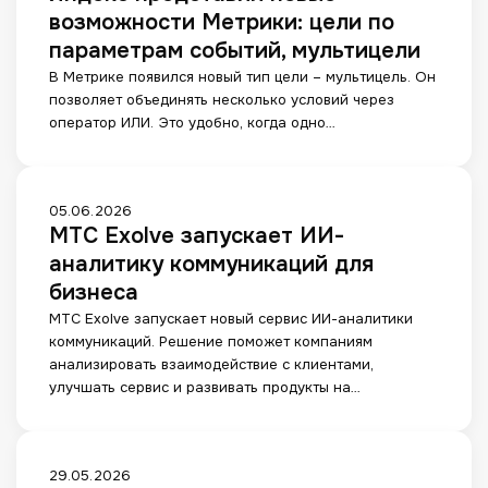
а
т
о
д
возможности Метрики: цели по
о
б
ь
с
е
ч
параметрам событий, мультицели
о
к
е
к
е
р
В Метрике появился новый тип цели – мультицель. Он
л
т
с
м
н
позволяет объединять несколько условий через
и
е
п
у
а
оператор ИЛИ. Это удобно, когда одно…
е
й
р
п
м
н
е
л
а
т
д
о
г
а
с
т
и
М
05.06.2026
:
т
н
с
МТС Exolve запускает ИИ-
Т
3
а
о
т
С
аналитику коммуникаций для
ш
в
с
е
E
а
бизнеса
и
т
р
x
г
л
ь
МТС Exolve запускает новый сервис ИИ-аналитики
с
o
а
н
к
коммуникаций. Решение поможет компаниям
к
l
д
о
л
анализировать взаимодействие с клиентами,
и
v
л
в
ю
улучшать сервис и развивать продукты на…
е
e
я
ы
ч
п
з
у
е
е
р
а
п
в
й
о
п
р
о
S
29.05.2026
б
г
у