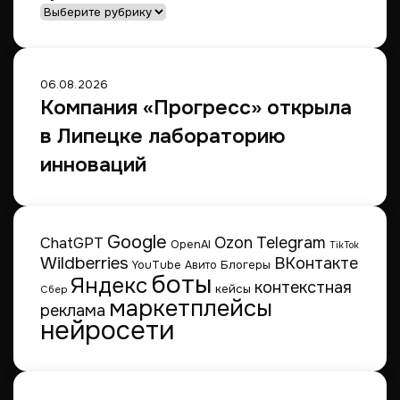
г
е
Рубрики
а
й
х
с
ж
а
д
х
06.08.2026
у
Компания «Прогресс» открыла
т
в Липецке лабораторию
к
и
инноваций
т
а
й
с
Google
Telegram
ChatGPT
Ozon
к
OpenAI
TikTok
Wildberries
ВКонтакте
и
Блогеры
YouTube
Авито
боты
Яндекс
е
контекстная
кейсы
Сбер
м
маркетплейсы
реклама
а
нейросети
р
к
и