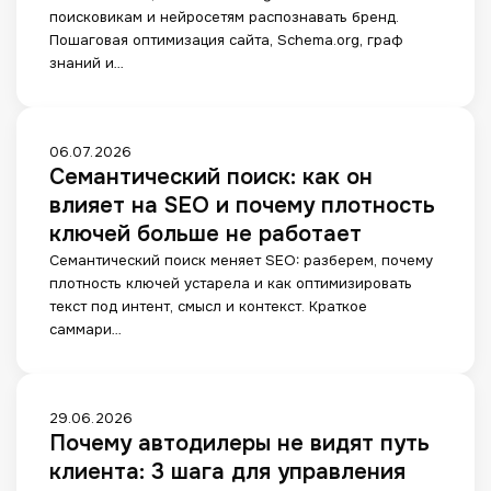
t
поисковикам и нейросетям распознавать бренд.
y
Пошаговая оптимизация сайта, Schema.org, граф
S
знаний и…
E
O
:
к
С
06.07.2026
а
Семантический поиск: как он
е
к
м
влияет на SEO и почему плотность
п
а
ключей больше не работает
р
н
о
Семантический поиск меняет SEO: разберем, почему
т
д
плотность ключей устарела и как оптимизировать
и
в
текст под интент, смысл и контекст. Краткое
ч
и
саммари…
е
г
с
а
к
т
и
П
29.06.2026
ь
й
Почему автодилеры не видят путь
о
б
п
ч
р
клиента: 3 шага для управления
о
е
е