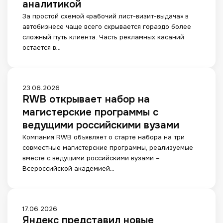
аналитикой
и
м
н
с
За простой схемой «рабочий лист-визит-выдача» в
у
д
к
автобизнесе чаще всего скрывается гораздо более
а
в
:
сложный путь клиента. Часть рекламных касаний
в
п
к
остается в…
т
о
а
о
и
к
д
с
о
и
к
н
R
23.06.2026
л
е
в
RWB открывает набор на
W
е
и
л
B
магистерские программы с
р
о
и
о
ведущими российскими вузами
ы
т
я
т
н
в
Компания RWB объявляет о старте набора на три
е
к
е
е
совместные магистерские программы, реализуемые
т
р
в
т
вместе с ведущими российскими вузами –
н
ы
и
а
Всероссийской академией…
а
в
д
х
S
а
я
н
E
е
т
е
O
т
п
й
Я
17.06.2026
и
н
у
Яндекс представил новые
р
н
п