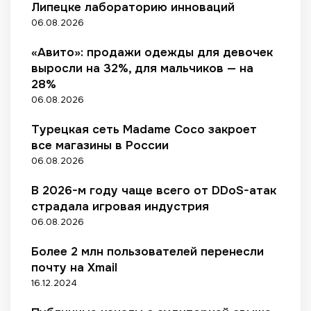
а
н
к
Липецке лабораторию инноваций
о
е
ь
а
а
у
06.08.2026
в
в
б
в
л
р
а
е
о
т
а
ь
«Авито»: продажи одежды для девочек
р
р
й
о
е
о
выросли на 32%, для мальчиков — на
я
з
м
р
в
28%
т
а
а
а
н
в
06.08.2026
п
т
м
а
в
р
и
и
м
о
Турецкая сеть Madame Coco закроет
е
з
а
з
все магазины в России
т
а
р
р
и
06.08.2026
ц
к
о
т
и
е
ж
ь
В 2026-м году чаще всего от DDoS-атак
ю
т
д
п
страдала игровая индустрия
п
п
е
р
р
06.08.2026
л
н
о
о
е
и
г
и
Более 2 млн пользователей перенесли
й
е
р
з
почту на Xmail
с
«
а
в
16.12.2024
а
В
м
о
х
о
м
д