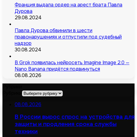
Франция выдала ордер на арест брата Павла
Дурова
29.08.2024
Павла Дурова обвинили в шести
правонарушениях и отпустили под судебный
надзор
30.08.2024
В Grok появилась нейросеть Imagine Image 2.0 —
Nano Banana придётся подвинуться
08.08.2026
Рубрики
Рубрики
08.08.2026
В России вырос спрос на устройства для
защиты и продления срока службы
техники