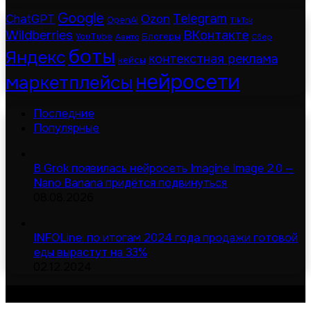
Google
Telegram
ChatGPT
Ozon
OpenAI
TikTok
Wildberries
ВКонтакте
Блогеры
YouTube
Авито
Сбер
боты
Яндекс
контекстная реклама
кейсы
нейросети
маркетплейсы
Последние
Популярные
В Grok появилась нейросеть Imagine Image 2.0 —
Nano Banana придётся подвинуться
08.08.2026
INFOLine: по итогам 2024 года продажи готовой
еды вырастут на 33%
02.12.2024
© Digital-дайджест | Все права защищены 2026
Сделано в MOD