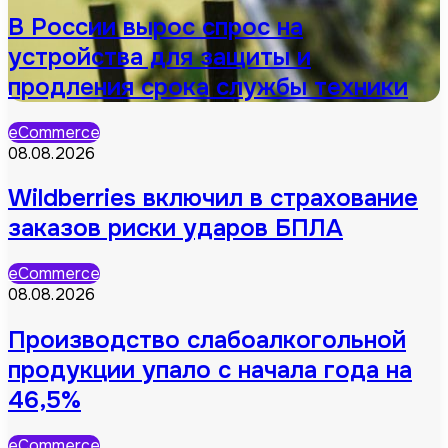
В России вырос спрос на
устройства для защиты и
продления срока службы техники
eCommerce
08.08.2026
Wildberries включил в страхование
заказов риски ударов БПЛА
eCommerce
08.08.2026
Производство слабоалкогольной
продукции упало с начала года на
46,5%
eCommerce