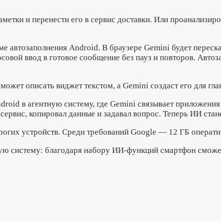
заметки и перенести его в сервис доставки. Или проанализи
ме автозаполнения Android. В браузере Gemini будет переск
совой ввод в готовое сообщение без пауз и повторов. Автоз
ожет описать виджет текстом, а Gemini создаст его для гла
roid в агентную систему, где Gemini связывает приложения 
 сервис, копировал данные и задавал вопрос. Теперь ИИ ста
дорогих устройств. Среди требований Google — 12 ГБ опера
нтную систему: благодаря набору ИИ-функций смартфон смож