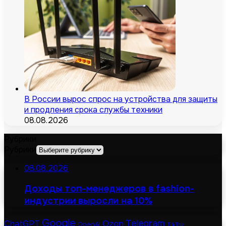
В России вырос спрос на устройства для защиты
и продления срока службы техники
08.08.2026
Рубрики
Рубрики
08.08.2026
Доходы топ-менеджеров в fashion-
индустрии выросли на 10%
Google
Telegram
ChatGPT
Ozon
OpenAI
TikTok