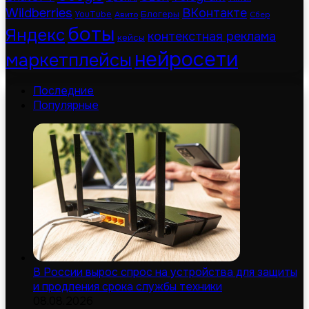
Wildberries
ВКонтакте
Блогеры
YouTube
Авито
Сбер
боты
Яндекс
контекстная реклама
кейсы
нейросети
маркетплейсы
Последние
Популярные
В России вырос спрос на устройства для защиты
и продления срока службы техники
08.08.2026