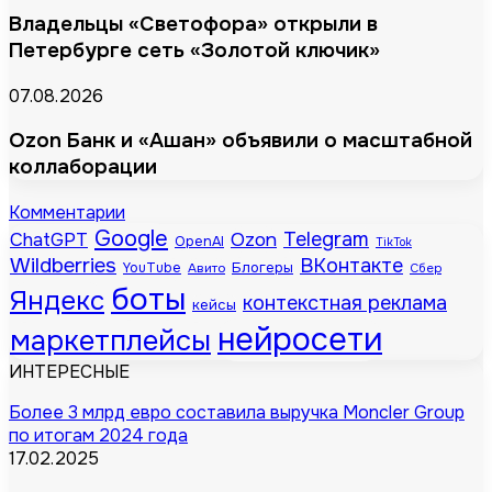
Владельцы «Светофора» открыли в
Петербурге сеть «Золотой ключик»
07.08.2026
Ozon Банк и «Ашан» объявили о масштабной
коллаборации
Комментарии
Google
Telegram
ChatGPT
Ozon
OpenAI
TikTok
Wildberries
ВКонтакте
Блогеры
YouTube
Авито
Сбер
боты
Яндекс
контекстная реклама
кейсы
нейросети
маркетплейсы
ИНТЕРЕСНЫЕ
Более 3 млрд евро составила выручка Moncler Group
по итогам 2024 года
17.02.2025