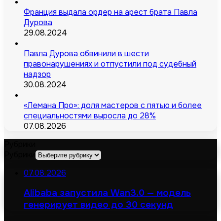
Франция выдала ордер на арест брата Павла
Дурова
29.08.2024
Павла Дурова обвинили в шести
правонарушениях и отпустили под судебный
надзор
30.08.2024
«Лемана Про»: доля мастеров с пятью и более
специальностями выросла до 28%
07.08.2026
Рубрики
Рубрики
07.08.2026
Alibaba запустила Wan3.0 — модель
генерирует видео до 30 секунд