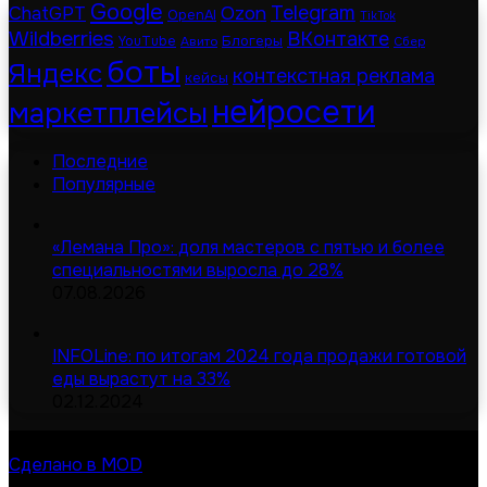
Google
Telegram
ChatGPT
Ozon
OpenAI
TikTok
Wildberries
ВКонтакте
Блогеры
YouTube
Авито
Сбер
боты
Яндекс
контекстная реклама
кейсы
нейросети
маркетплейсы
Последние
Популярные
«Лемана Про»: доля мастеров с пятью и более
специальностями выросла до 28%
07.08.2026
INFOLine: по итогам 2024 года продажи готовой
еды вырастут на 33%
02.12.2024
© Digital-дайджест | Все права защищены 2026
Сделано в MOD