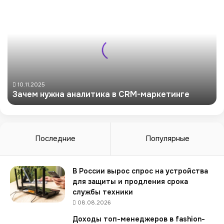
З
а
ч
е
м
н
у
ж
н
10.11.2025
Зачем нужна аналитика в CRM-маркетинге
а
а
н
а
л
Последние
Популярные
и
т
и
В России вырос спрос на устройства
к
для защиты и продления срока
а
службы техники
в
08.08.2026
C
Доходы топ-менеджеров в fashion-
R