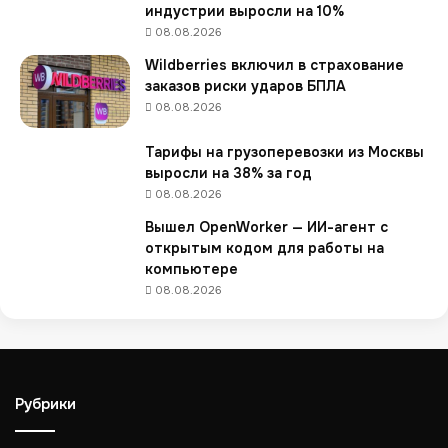
индустрии выросли на 10%
M
08.08.2026
-
м
Wildberries включил в страхование
а
заказов риски ударов БПЛА
р
08.08.2026
к
е
Тарифы на грузоперевозки из Москвы
т
выросли на 38% за год
и
08.08.2026
н
г
Вышел OpenWorker — ИИ-агент с
е
открытым кодом для работы на
компьютере
08.08.2026
Рубрики