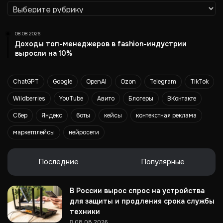
Рубрики
08.08.2026
Доходы топ-менеджеров в fashion-индустрии
выросли на 10%
ChatGPT
Google
OpenAI
Ozon
Telegram
TikTok
Wildberries
YouTube
Авито
Блогеры
ВКонтакте
Сбер
Яндекс
боты
кейсы
контекстная реклама
маркетплейсы
нейросети
Последние
Популярные
В России вырос спрос на устройства
для защиты и продления срока службы
техники
08.08.2026