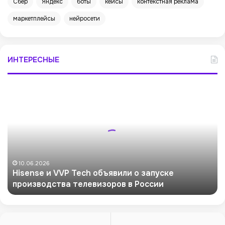
Сбер
Яндекс
боты
кейсы
контекстная реклама
маркетплейсы
нейросети
ИНТЕРЕСНЫЕ
H
i
s
e
n
s
e
и
10.06.2026
Hisense и VVP Tech объявили о запуске
V
производства телевизоров в России
V
P
T
e