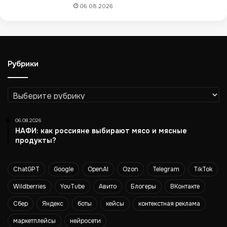
06.08.2026
з
в
о
д
с
т
Рубрики
в
а
Рубрики
т
е
л
06.08.2026
е
НАФИ: как россияне выбирают мясо и мясные
в
продукты?
и
з
о
ChatGPT
Google
OpenAI
Ozon
Telegram
TikTok
р
Wildberries
YouTube
Авито
Блогеры
ВКонтакте
о
в
Сбер
Яндекс
боты
кейсы
контекстная реклама
в
маркетплейсы
нейросети
Р