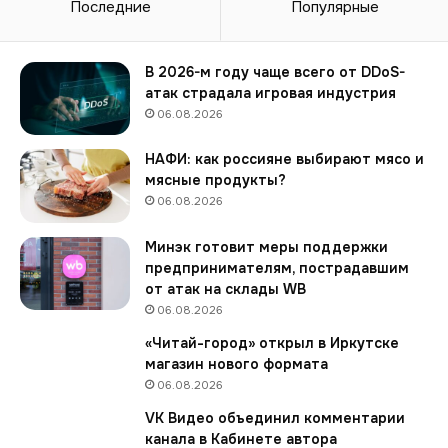
c
Последние
Популярные
h
о
б
В 2026-м году чаще всего от DDoS-
ъ
атак страдала игровая индустрия
я
06.08.2026
в
и
НАФИ: как россияне выбирают мясо и
л
мясные продукты?
и
06.08.2026
о
з
Минэк готовит меры поддержки
а
предпринимателям, пострадавшим
п
от атак на склады WB
у
06.08.2026
с
к
«Читай-город» открыл в Иркутске
е
магазин нового формата
п
06.08.2026
р
VK Видео объединил комментарии
о
канала в Кабинете автора
и