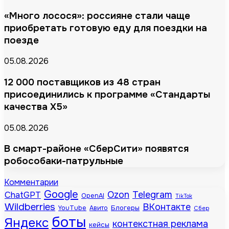
«Много лосося»: россияне стали чаще
приобретать готовую еду для поездки на
поезде
05.08.2026
12 000 поставщиков из 48 стран
присоединились к программе «Стандарты
качества X5»
05.08.2026
В смарт-районе «СберСити» появятся
робособаки-патрульные
Комментарии
Google
Telegram
ChatGPT
Ozon
OpenAI
TikTok
Wildberries
ВКонтакте
Блогеры
YouTube
Авито
Сбер
боты
Яндекс
контекстная реклама
кейсы