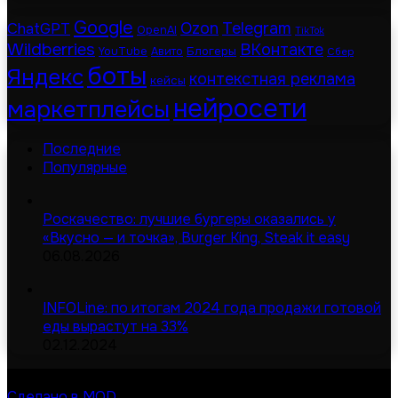
Google
Telegram
ChatGPT
Ozon
OpenAI
TikTok
Wildberries
ВКонтакте
Блогеры
YouTube
Авито
Сбер
боты
Яндекс
контекстная реклама
кейсы
нейросети
маркетплейсы
Последние
Популярные
Роскачество: лучшие бургеры оказались у
«Вкусно — и точка», Burger King, Steak it easy
06.08.2026
INFOLine: по итогам 2024 года продажи готовой
еды вырастут на 33%
02.12.2024
© Digital-дайджест | Все права защищены 2026
Сделано в MOD