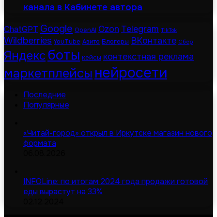
канала в Кабинете автора
Google
Telegram
ChatGPT
Ozon
OpenAI
TikTok
Wildberries
ВКонтакте
Блогеры
YouTube
Авито
Сбер
боты
Яндекс
контекстная реклама
кейсы
нейросети
маркетплейсы
Последние
Популярные
«Читай-город» открыл в Иркутске магазин нового
формата
06.08.2026
INFOLine: по итогам 2024 года продажи готовой
еды вырастут на 33%
02.12.2024