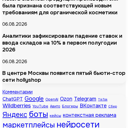
была признана соответствующей новым
требованиям для органической косметики
06.08.2026
Аналитики зафиксировали падение ставок и
ввода складов на 10% в первом полугодии
2026
06.08.2026
В центре Москвы появится пятый бьюти-стор
сети hollyshop
Комментарии
Google
Telegram
ChatGPT
Ozon
OpenAI
TikTok
Wildberries
ВКонтакте
Блогеры
YouTube
Авито
Сбер
боты
Яндекс
контекстная реклама
кейсы
нейросети
маркетплейсы