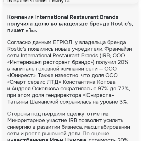
18
Время чтения: 1 минута
Компания International Restaurant Brands
получила долю во владельце бренда Rostic’s,
пишет «Ъ».
Согласно данным ЕГРЮЛ, у владельца бренда
Rostic’s появились новые учредители.
Франчайзи
сети International Restaurant Brands (IRB; ООО
«Интернэшнл ресторант брэндс») получил 20%
в капитале головной компании сети — ООО
«Юнирест». Также известно, что доля ООО
«Смарт сервис ЛТД» Константина Котова
и Андрея Осколкова сократилась с 97% до 77%,
при этом доля гендиректора «Юниреста»
Татьяны Шаманской сохранилась на уровне 3%.
Стороны подтвердили сделку, отметив.
Миноритарное участие IRB позволит усилить
синергию в развитии бизнеса, масштабировании
сети и росте рыночной доли. По оценке
инвестбанкира Ильи Шумова
, стоимость 20%