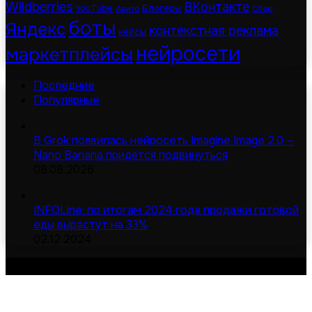
Wildberries
ВКонтакте
Блогеры
YouTube
Авито
Сбер
боты
Яндекс
контекстная реклама
кейсы
нейросети
маркетплейсы
Последние
Популярные
В Grok появилась нейросеть Imagine Image 2.0 —
Nano Banana придётся подвинуться
08.08.2026
INFOLine: по итогам 2024 года продажи готовой
еды вырастут на 33%
02.12.2024
© Digital-дайджест | Все права защищены 2026
Сделано в MOD
Карта сайта