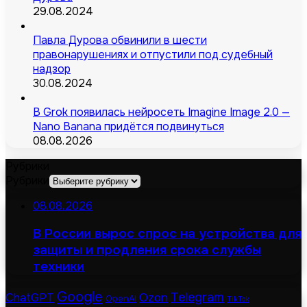
29.08.2024
Павла Дурова обвинили в шести
правонарушениях и отпустили под судебный
надзор
30.08.2024
В Grok появилась нейросеть Imagine Image 2.0 —
Nano Banana придётся подвинуться
08.08.2026
Рубрики
Рубрики
08.08.2026
В России вырос спрос на устройства для
защиты и продления срока службы
техники
Google
Telegram
ChatGPT
Ozon
OpenAI
TikTok