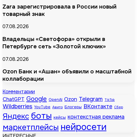
Zara зарегистрировала в России новый
товарный знак
07.08.2026
Владельцы «Светофора» открыли в
Петербурге сеть «Золотой ключик»
07.08.2026
Ozon Банк и «Ашан» объявили о масштабной
коллаборации
Комментарии
Google
Telegram
ChatGPT
Ozon
OpenAI
TikTok
Wildberries
ВКонтакте
Блогеры
YouTube
Авито
Сбер
боты
Яндекс
контекстная реклама
кейсы
нейросети
маркетплейсы
ИНТЕРЕСНЫЕ