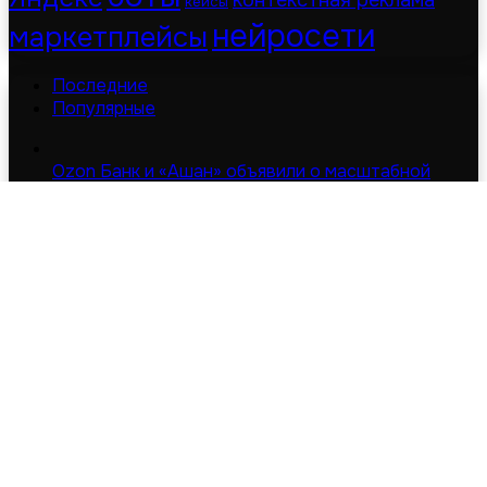
контекстная реклама
кейсы
нейросети
маркетплейсы
Последние
Популярные
Ozon Банк и «Ашан» объявили о масштабной
коллаборации
09.08.2026
INFOLine: по итогам 2024 года продажи готовой
еды вырастут на 33%
02.12.2024
© Digital-дайджест | Все права защищены 2026
Сделано в MOD
Карта сайта
Обратная связь
О сайте