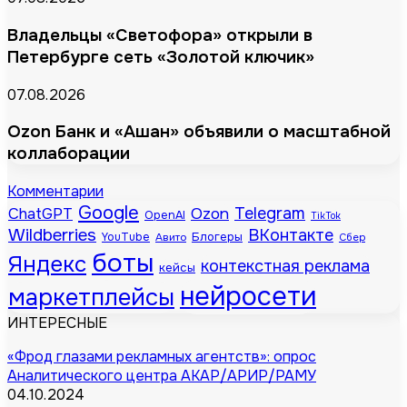
Владельцы «Светофора» открыли в
Петербурге сеть «Золотой ключик»
07.08.2026
Ozon Банк и «Ашан» объявили о масштабной
коллаборации
Комментарии
Google
Telegram
ChatGPT
Ozon
OpenAI
TikTok
Wildberries
ВКонтакте
Блогеры
YouTube
Авито
Сбер
боты
Яндекс
контекстная реклама
кейсы
нейросети
маркетплейсы
ИНТЕРЕСНЫЕ
«Фрод глазами рекламных агентств»: опрос
Аналитического центра АКАР/АРИР/РАМУ
04.10.2024