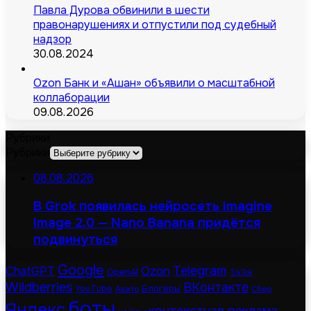
Павла Дурова обвинили в шести
правонарушениях и отпустили под судебный
надзор
30.08.2024
Ozon Банк и «Ашан» объявили о масштабной
коллаборации
09.08.2026
Рубрики
Рубрики
08.08.2026
В Grok появилась нейросеть Imagine
Image 2.0 — Nano Banana придётся
подвинуться
Google
Telegram
ChatGPT
Ozon
OpenAI
TikTok
Wildberries
ВКонтакте
Блогеры
YouTube
Авито
Сбер
боты
Яндекс