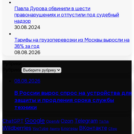
Павла Дурова обвинили в шести
правонарушениях и отпустили под судебный
надзор
30.08.2024
Тарифы на грузоперевозки из Москвы выросли на
38% за год
08.08.2026
Рубрики
Рубрики
08.08.2026
В России вырос спрос на устройства для
защиты и продления срока службы
техники
Google
Telegram
ChatGPT
Ozon
OpenAI
TikTok
Wildberries
ВКонтакте
Блогеры
YouTube
Авито
Сбер