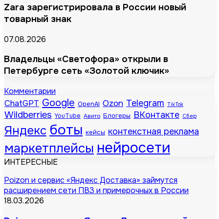
Zara зарегистрировала в России новый
товарный знак
07.08.2026
Владельцы «Светофора» открыли в
Петербурге сеть «Золотой ключик»
Комментарии
Google
Telegram
ChatGPT
Ozon
OpenAI
TikTok
Wildberries
ВКонтакте
Блогеры
YouTube
Авито
Сбер
боты
Яндекс
контекстная реклама
кейсы
нейросети
маркетплейсы
ИНТЕРЕСНЫЕ
Poizon и сервис «Яндекс Доставка» займутся
расширением сети ПВЗ и примерочных в России
18.03.2026