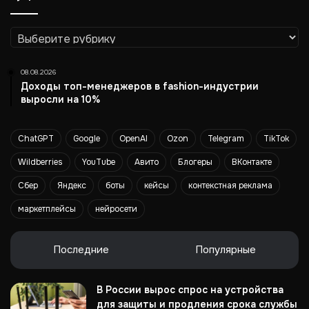
Рубрики
08.08.2026
Доходы топ-менеджеров в fashion-индустрии
выросли на 10%
ChatGPT
Google
OpenAI
Ozon
Telegram
TikTok
Wildberries
YouTube
Авито
Блогеры
ВКонтакте
Сбер
Яндекс
боты
кейсы
контекстная реклама
маркетплейсы
нейросети
Последние
Популярные
В России вырос спрос на устройства
для защиты и продления срока службы