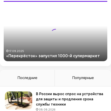
«
П
е
р
е
к
р
ё
с
17.09.2025
«Перекрёсток» запустил 1000-й супермаркет
т
о
к
»
з
Последние
Популярные
а
п
у
В России вырос спрос на устройства
с
для защиты и продления срока
т
службы техники
и
08.08.2026