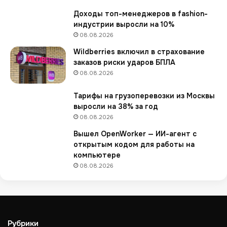
л
Доходы топ-менеджеров в fashion-
1
индустрии выросли на 10%
0
08.08.2026
0
0
Wildberries включил в страхование
-
заказов риски ударов БПЛА
й
08.08.2026
с
у
Тарифы на грузоперевозки из Москвы
п
выросли на 38% за год
е
08.08.2026
р
м
Вышел OpenWorker — ИИ-агент с
а
открытым кодом для работы на
р
компьютере
к
08.08.2026
е
т
Рубрики