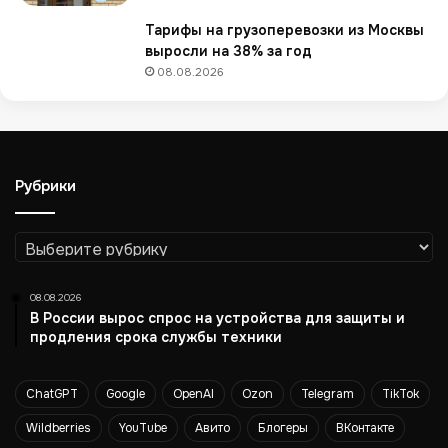
е
т
Тарифы на грузоперевозки из Москвы
и
выросли на 38% за год
л
08.08.2026
и
р
а
б
о
Рубрики
т
а
т
Рубрики
ь
к
08.08.2026
у
В России вырос спрос на устройства для защиты и
р
продления срока службы техники
ь
е
р
ChatGPT
Google
OpenAI
Ozon
Telegram
TikTok
а
м
Wildberries
YouTube
Авито
Блогеры
ВКонтакте
и