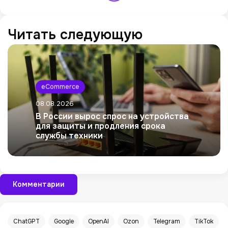
Читать следующую
eCommerce
08.08.2026
В России вырос спрос на устройства
для защиты и продления срока
службы техники
Комментарии
ChatGPT
Google
OpenAI
Ozon
Telegram
TikTok