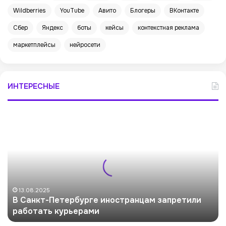
Wildberries
YouTube
Авито
Блогеры
ВКонтакте
Сбер
Яндекс
боты
кейсы
контекстная реклама
маркетплейсы
нейросети
ИНТЕРЕСНЫЕ
В
С
а
н
к
т
-
П
13.08.2025
В Санкт-Петербурге иностранцам запретили
е
работать курьерами
т
е