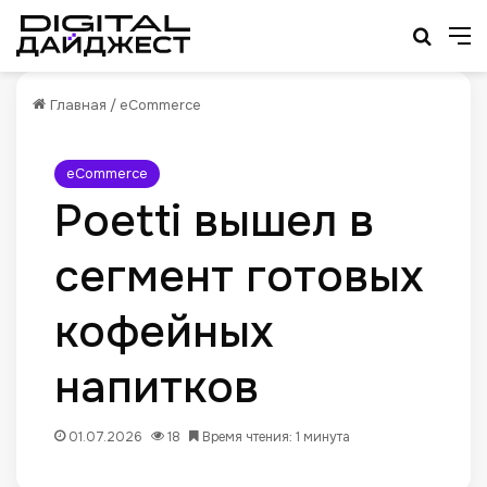
Искат
М
Главная
/
eCommerce
eCommerce
Poetti вышел в
сегмент готовых
кофейных
напитков
01.07.2026
18
Время чтения: 1 минута