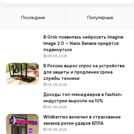
р
б
у
Последние
Популярные
р
г
е
В Grok появилась нейросеть Imagine
и
Image 2.0 — Nano Banana придётся
н
подвинуться
о
08.08.2026
с
В России вырос спрос на устройства
т
для защиты и продления срока
р
службы техники
а
08.08.2026
н
ц
Доходы топ-менеджеров в fashion-
а
индустрии выросли на 10%
м
08.08.2026
з
Wildberries включил в страхование
а
заказов риски ударов БПЛА
п
р
08.08.2026