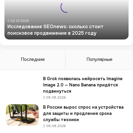
е
д
о
в
02.07.2025
Исследование SEOnews: сколько стоит
а
поисковое продвижение в 2025 году
н
и
е
S
E
Последние
Популярные
O
n
e
В Grok появилась нейросеть Imagine
w
Image 2.0 — Nano Banana придётся
s
подвинуться
:
08.08.2026
с
В России вырос спрос на устройства
к
для защиты и продления срока
о
службы техники
л
08.08.2026
ь