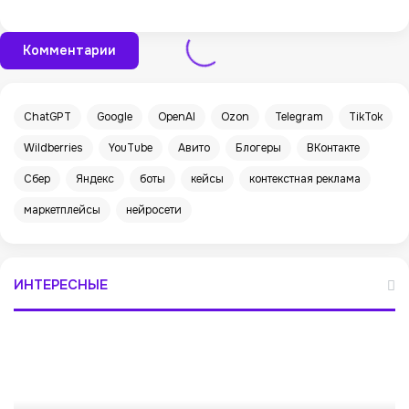
Комментарии
ChatGPT
Google
OpenAI
Ozon
Telegram
TikTok
Wildberries
YouTube
Авито
Блогеры
ВКонтакте
Сбер
Яндекс
боты
кейсы
контекстная реклама
маркетплейсы
нейросети
ИНТЕРЕСНЫЕ
И
с
с
л