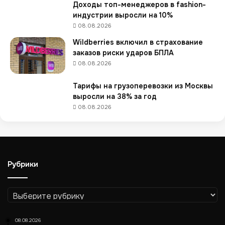
к
Доходы топ-менеджеров в fashion-
о
индустрии выросли на 10%
с
08.08.2026
т
Wildberries включил в страхование
о
заказов риски ударов БПЛА
и
т
08.08.2026
п
о
Тарифы на грузоперевозки из Москвы
и
выросли на 38% за год
с
08.08.2026
к
о
в
о
е
Рубрики
п
р
о
Рубрики
д
в
08.08.2026
и