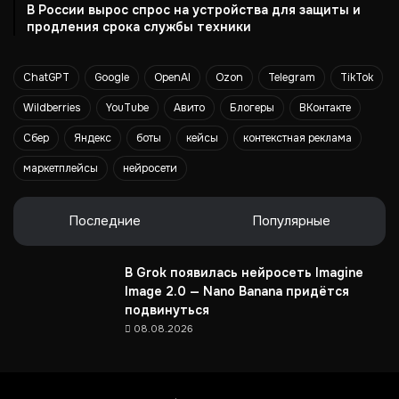
В России вырос спрос на устройства для защиты и
ж
продления срока службы техники
е
н
и
ChatGPT
Google
OpenAI
Ozon
Telegram
TikTok
е
в
Wildberries
YouTube
Авито
Блогеры
ВКонтакте
2
Сбер
Яндекс
боты
кейсы
контекстная реклама
0
2
маркетплейсы
нейросети
5
г
о
Последние
Популярные
д
у
В Grok появилась нейросеть Imagine
Image 2.0 — Nano Banana придётся
подвинуться
08.08.2026