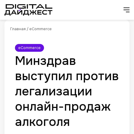
Искат
М
Главная
/
eCommerce
eCommerce
Минздрав
выступил против
легализации
онлайн-продаж
алкоголя