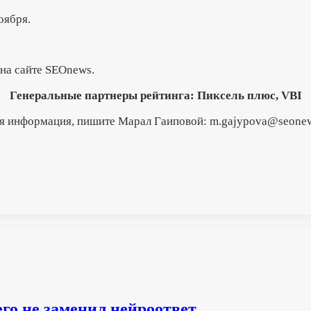
оября.
на сайте SEOnews.
Генеральные партнеры рейтинга: Пиксель плюс, VBI
ая информация, пишите Марал Гаиповой: m.gajypova@seonew
его не заменил нейроответ