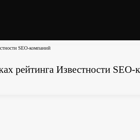
вестности SEO-компаний
мках рейтинга Известности SEO-