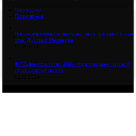
Последние
Популярные
Новым директором по маркетингу группы «Лента»
стал Дмитрий Медведев
10.08.2026
INFOLine: по итогам 2024 года продажи готовой
еды вырастут на 33%
02.12.2024
© Digital-дайджест | Все права защищены 2026
Сделано в MOD
Карта сайта
Обратная связь
О сайте
Кнопка «Наверх»