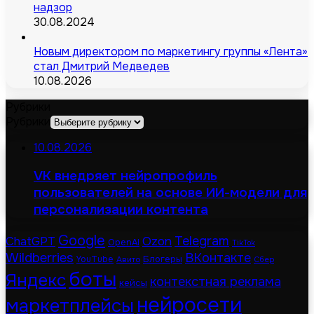
надзор
30.08.2024
Новым директором по маркетингу группы «Лента»
стал Дмитрий Медведев
10.08.2026
Рубрики
Рубрики
10.08.2026
VK внедряет нейропрофиль
пользователей на основе ИИ-модели для
персонализации контента
Google
Telegram
ChatGPT
Ozon
OpenAI
TikTok
Wildberries
ВКонтакте
Блогеры
YouTube
Авито
Сбер
боты
Яндекс
контекстная реклама
кейсы
нейросети
маркетплейсы