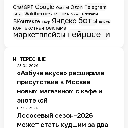
Google
Telegram
ChatGPT
Ozon
OpenAI
Wildberries
Блогеры
YouTube
Авито
TikTok
боты
Яндекс
ВКонтакте
кейсы
Сбер
контекстная реклама
нейросети
маркетплейсы
ИНТЕРЕСНЫЕ
«
23.04.2026
«Азбука вкуса» расширила
А
з
присутствие в Москве
б
у
новым магазином с кафе и
к
энотекой
а
в
Л
02.07.2026
к
Лососевый сезон-2026
о
у
с
может стать худшим за два
с
о