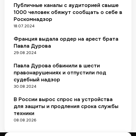
р
т
о
Публичные каналы с аудиторией свыше
у
а
о
д
1000 человек обяжут сообщать о себе в
х
м
р
и
Роскомнадзор
н
м
и
к
у
и
18.07.2024
и
е
л
и
р
н
Франция выдала ордер на арест брата
х
а
а
в
Павла Дурова
с
2
о
29.08.2024
ч
8
з
е
–
м
Павла Дурова обвинили в шести
т
4
о
а
правонарушениях и отпустили под
1
ж
т
судебный надзор
%
н
а
30.08.2024
о
м
с
о
В России вырос спрос на устройства
т
ж
для защиты и продления срока службы
е
е
техники
й
н
08.08.2026
н
о
й