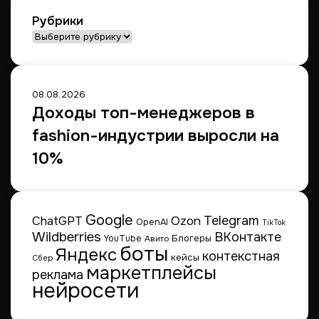
с
Рубрики
т
Рубрики
о
и
м
о
08.08.2026
с
Доходы топ-менеджеров в
т
fashion-индустрии выросли на
и
и
10%
м
п
о
р
Google
Telegram
ChatGPT
Ozon
OpenAI
т
TikTok
Wildberries
ВКонтакте
а
Блогеры
YouTube
Авито
боты
Яндекс
контекстная
кейсы
Сбер
маркетплейсы
реклама
нейросети