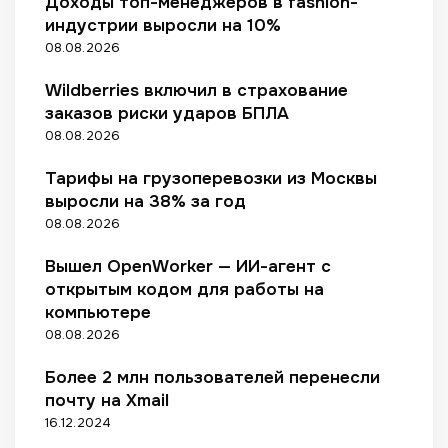
Доходы топ-менеджеров в fashion-
в
т
а
а
т
р
i
индустрии выросли на 10%
а
е
к
р
р
у
c
р
08.08.2026
»
у
о
а
м
s
о
р
л
н
е
р
Wildberries включил в страхование
в
ь
е
н
н
а
в
е
заказов риски ударов БПЛА
й
ы
т
с
к
р
в
е
08.08.2026
а
с
а
о
2
с
р
к
т
в
0
Тарифы на грузоперевозки из Москвы
р
а
а
а
и
2
ы
выросли на 38% за год
с
з
л
к
5
н
ш
а
08.08.2026
о
л
:
к
и
л
г
а
о
а
р
Вышел OpenWorker — ИИ-агент с
о
е
д
б
е
н
открытым кодом для работы на
о
з
н
о
компьютере
в
о
и
в
08.08.2026
щ
р
я
о
и
п
а
й
Более 2 млн пользователей перенесли
к
р
у
м
почту на Xmail
о
о
д
е
16.12.2024
в
г
и
т
р