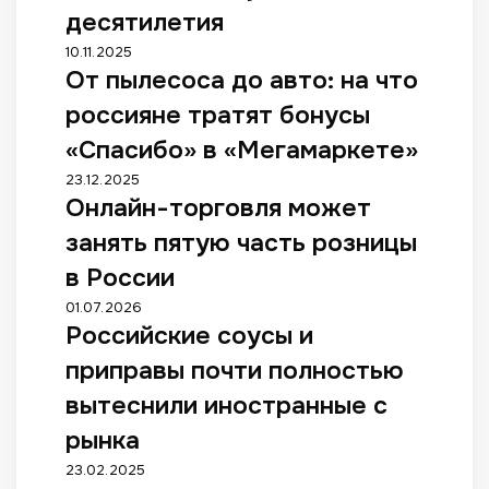
а
с
десятилетия
»
е
О
10.11.2025
р
в
От пылесоса до авто: на что
т
а
ы
п
с
й
россияне тратят бонусы
ы
ш
с
л
«Спасибо» в «Мегамаркете»
и
е
е
р
з
О
23.12.2025
с
и
о
Онлайн-торговля может
н
о
л
н
л
с
занять пятую часть розницы
а
-
а
а
п
2
й
в России
д
р
0
н
о
Р
01.07.2026
и
2
-
а
Российские соусы и
о
с
6
т
в
с
у
м
о
приправы почти полностью
т
с
т
о
р
о
и
вытеснили иностранные с
с
ж
г
:
й
т
е
о
рынка
н
с
в
т
в
а
к
V
23.02.2025
и
с
л
ч