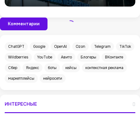
Комментарии
ChatGPT
Google
OpenAI
Ozon
Telegram
TikTok
Wildberries
YouTube
Авито
Блогеры
ВКонтакте
Сбер
Яндекс
боты
кейсы
контекстная реклама
маркетплейсы
нейросети
ИНТЕРЕСНЫЕ
«
М
а