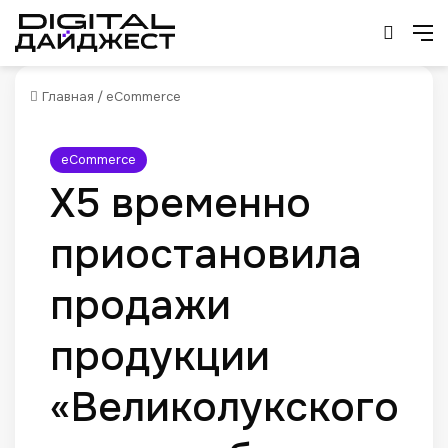
Искат
М
Главная
/
eCommerce
eCommerce
X5 временно
приостановила
продажи
продукции
«Великолукского