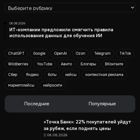
м
Рубрики
а
г
06.08.2026
а
ИТ-компании предложили смягчить правила
з
использования данных для обучения ИИ
и
н
о
ChatGPT
Google
OpenAI
Ozon
Telegram
TikTok
в
«
Wildberries
YouTube
Авито
Блогеры
ВКонтакте
З
Сбер
Яндекс
боты
кейсы
контекстная реклама
а
р
маркетплейсы
нейросети
я
д
о
Последние
Популярные
т
М
«Точка Банк»: 22% покупателей уйдут
а
за рубеж, если поднять цены
г
06.08.2026
н