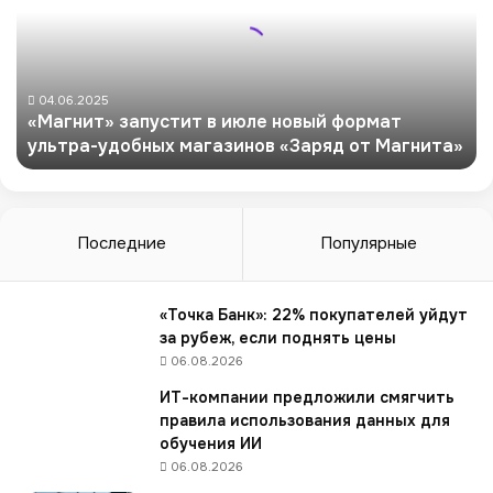
г
н
и
т
»
04.06.2025
«Магнит» запустит в июле новый формат
з
ультра-удобных магазинов «Заряд от Магнита»
а
п
у
с
т
Последние
Популярные
и
т
в
«Точка Банк»: 22% покупателей уйдут
и
за рубеж, если поднять цены
ю
06.08.2026
л
ИТ-компании предложили смягчить
е
правила использования данных для
н
обучения ИИ
о
06.08.2026
в