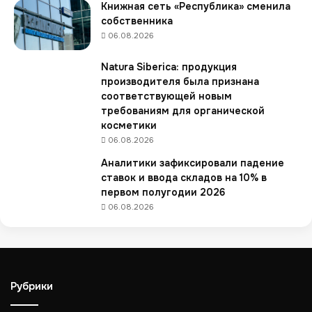
ы
Книжная сеть «Республика» сменила
й
собственника
ф
06.08.2026
о
р
Natura Siberica: продукция
м
производителя была признана
а
соответствующей новым
т
требованиям для органической
у
косметики
л
06.08.2026
ь
т
Аналитики зафиксировали падение
р
ставок и ввода складов на 10% в
а
первом полугодии 2026
-
06.08.2026
у
д
о
б
н
Рубрики
ы
х