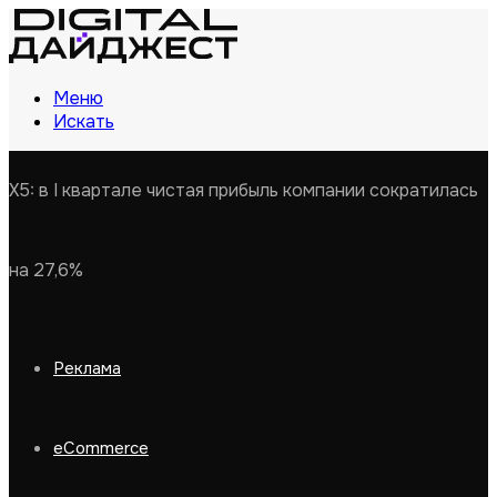
Меню
Искать
X5: в I квартале чистая прибыль компании сократилась
на 27,6%
Реклама
eCommerce