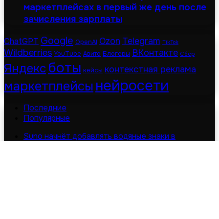
маркетплейсах в первый же день после
зачисления зарплаты
Google
Telegram
ChatGPT
Ozon
OpenAI
TikTok
Wildberries
ВКонтакте
Блогеры
YouTube
Авито
Сбер
боты
Яндекс
контекстная реклама
кейсы
нейросети
маркетплейсы
Последние
Популярные
Suno начнёт добавлять водяные знаки в
сгенерированные песни
06.08.2026
INFOLine: по итогам 2024 года продажи готовой
еды вырастут на 33%
02.12.2024