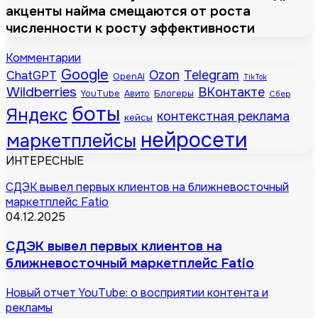
акценты найма смещаются от роста
численности к росту эффективности
Комментарии
Google
Telegram
ChatGPT
Ozon
OpenAI
TikTok
Wildberries
ВКонтакте
Блогеры
YouTube
Авито
Сбер
боты
Яндекс
контекстная реклама
кейсы
нейросети
маркетплейсы
ИНТЕРЕСНЫЕ
СДЭК вывел первых клиентов на ближневосточный
маркетплейс Fatio
04.12.2025
СДЭК вывел первых клиентов на
ближневосточный маркетплейс Fatio
Новый отчет YouTube: о восприятии контента и
рекламы