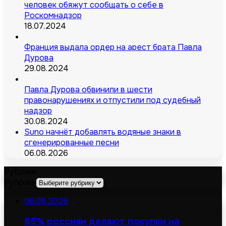
человек обяжут сообщать о себе в
Роскомнадзор
18.07.2024
Франция выдала ордер на арест брата Павла
Дурова
29.08.2024
Павла Дурова обвинили в шести
правонарушениях и отпустили под судебный
надзор
30.08.2024
Suno начнёт добавлять водяные знаки в
сгенерированные песни
06.08.2026
Рубрики
Рубрики
06.08.2026
85% россиян делают покупки на