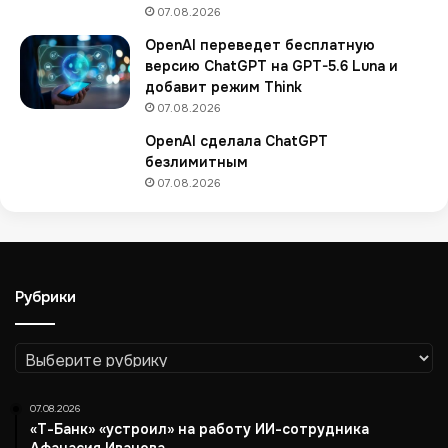
ч
07.08.2026
е
OpenAI переведет бесплатную
н
версию ChatGPT на GPT-5.6 Luna и
ь
добавит режим Think
т
07.08.2026
о
в
OpenAI сделала ChatGPT
а
безлимитным
р
07.08.2026
о
в
д
л
я
Рубрики
п
а
р
Рубрики
а
л
07.08.2026
л
«Т-Банк» «устроил» на работу ИИ-сотрудника
е