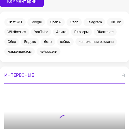
Комментарии
ChatGPT
Google
OpenAI
Ozon
Telegram
TikTok
Wildberries
YouTube
Авито
Блогеры
ВКонтакте
Сбер
Яндекс
боты
кейсы
контекстная реклама
маркетплейсы
нейросети
ИНТЕРЕСНЫЕ
М
и
н
п
р
о
м