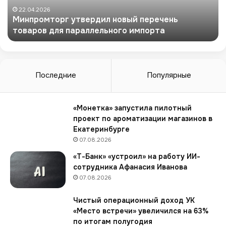
т
22.04.2026
Минпромторг утвердил новый перечень
о
товаров для параллельного импорта
р
г
у
т
в
Последние
Популярные
е
р
д
«Монетка» запустила пилотный
и
проект по ароматизации магазинов в
л
Екатеринбурге
н
07.08.2026
о
«Т-Банк» «устроил» на работу ИИ-
в
сотрудника Афанасия Иванова
ы
07.08.2026
й
п
Чистый операционный доход УК
е
«Место встречи» увеличился на 63%
р
по итогам полугодия
е