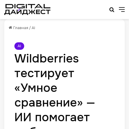
Искат
М
Главная
/
AI
AI
Wildberries
тестирует
«Умное
сравнение» —
ИИ помогает