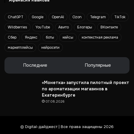
Афанасия Иванова
л
ь
н
ChatGPT
Google
OpenAI
Ozon
Telegram
TikTok
о
г
Wildberries
YouTube
Авито
Блогеры
ВКонтакте
о
Сбер
Яндекс
боты
кейсы
контекстная реклама
и
м
маркетплейсы
нейросети
п
о
р
Последние
Популярные
т
а
«Монетка» запустила пилотный проект
по ароматизации магазинов в
Екатеринбурге
07.08.2026
© Digital-дайджест | Все права защищены 2026