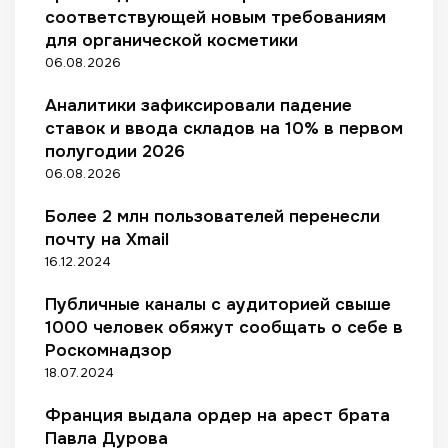
р
д
и
л
соответствующей новым требованиям
о
F
с
я
для органической косметики
д
a
и
д
06.08.2026
а
b
г
е
ж
e
а
т
Аналитики зафиксировали падение
и
r
р
е
ставок и ввода складов на 10% в первом
т
g
е
й
полугодии 2026
о
e
т
м
в
06.08.2026
а
л
а
х
а
р
Более 2 млн пользователей перенесли
д
о
почту на Xmail
ш
в
16.12.2024
е
1
Публичные каналы с аудиторией свыше
5
1000 человек обяжут сообщать о себе в
л
Роскомнадзор
е
т
18.07.2024
Франция выдала ордер на арест брата
Павла Дурова