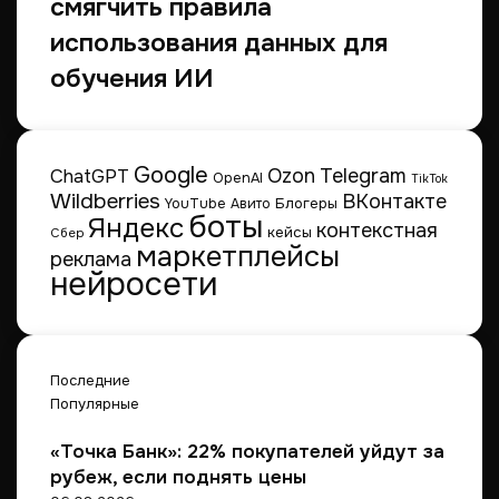
смягчить правила
использования данных для
обучения ИИ
Google
Telegram
ChatGPT
Ozon
OpenAI
TikTok
Wildberries
ВКонтакте
Блогеры
YouTube
Авито
боты
Яндекс
контекстная
кейсы
Сбер
маркетплейсы
реклама
нейросети
Последние
Популярные
«Точка Банк»: 22% покупателей уйдут за
рубеж, если поднять цены