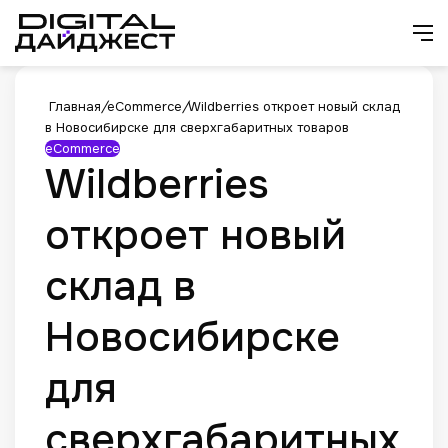
Искат
М
Главная
/
eCommerce
/
Wildberries откроет новый склад
в Новосибирске для сверхгабаритных товаров
eCommerce
Wildberries
откроет новый
склад в
Новосибирске
для
сверхгабаритных