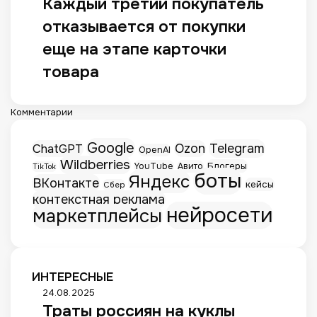
Каждый третий покупатель
отказывается от покупки
еще на этапе карточки
товара
Комментарии
Google
Telegram
ChatGPT
Ozon
OpenAI
Wildberries
Блогеры
YouTube
Авито
TikTok
боты
Яндекс
ВКонтакте
кейсы
Сбер
контекстная реклама
нейросети
маркетплейсы
ИНТЕРЕСНЫЕ
Т
24.08.2025
Траты россиян на куклы
р