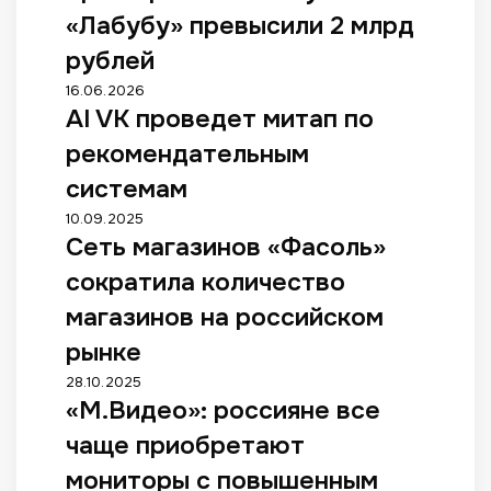
а
«Лабубу» превысили 2 млрд
т
ы
рублей
р
A
16.06.2026
о
AI VK проведет митап по
I
с
V
с
рекомендательным
K
и
п
системам
я
р
н
С
10.09.2025
о
н
Сеть магазинов «Фасоль»
е
в
а
т
е
сократила количество
к
ь
д
у
м
магазинов на российском
е
к
а
т
рынке
л
г
м
ы
а
«
28.10.2025
и
«
з
«М.Видео»: россияне все
М
т
Л
и
.
а
чаще приобретают
а
н
В
п
б
о
и
мониторы с повышенным
п