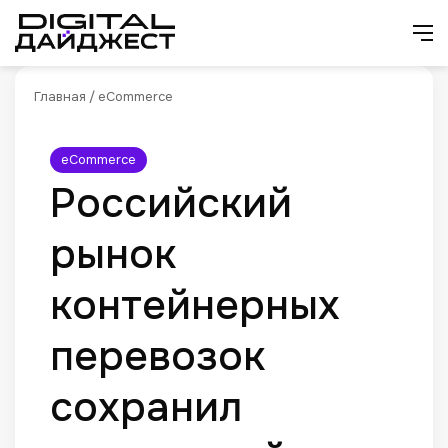
Искат
М
Главная
/
eCommerce
eCommerce
Российский
рынок
контейнерных
перевозок
сохранил