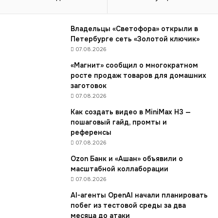
т
е
л
Владельцы «Светофора» открыли в
ь
Петербурге сеть «Золотой ключик»
Р
07.08.2026
о
«Магнит» сообщил о многократном
с
росте продаж товаров для домашних
с
заготовок
и
07.08.2026
и
з
Как создать видео в MiniMax H3 —
а
пошаговый гайд, промты и
д
референсы
у
07.08.2026
м
Ozon Банк и «Ашан» объявили о
ы
масштабной коллаборации
в
а
07.08.2026
е
AI-агенты OpenAI начали планировать
т
побег из тестовой среды за два
с
месяца до атаки