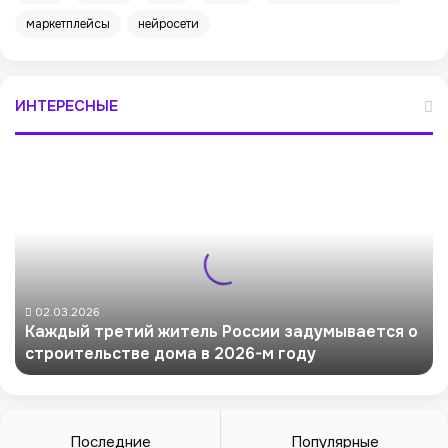
маркетплейсы
нейросети
ИНТЕРЕСНЫЕ
К
а
ж
д
ы
й
т
р
02.03.2026
Каждый третий житель России задумывается о
е
строительстве дома в 2026-м году
т
и
й
ж
и
Последние
Популярные