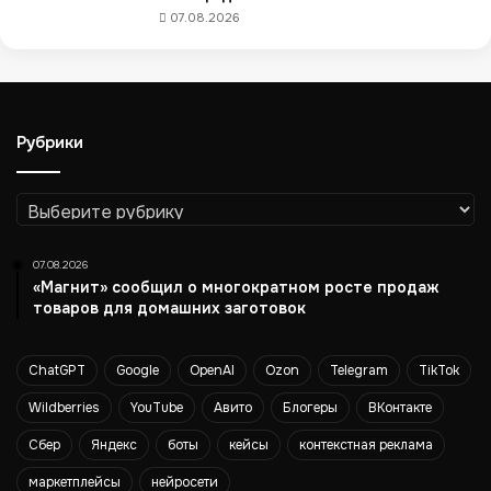
я
07.08.2026
о
с
т
р
о
Рубрики
и
т
е
Рубрики
л
ь
с
07.08.2026
т
«Магнит» сообщил о многократном росте продаж
в
товаров для домашних заготовок
е
д
ChatGPT
Google
OpenAI
Ozon
Telegram
TikTok
о
м
Wildberries
YouTube
Авито
Блогеры
ВКонтакте
а
в
Сбер
Яндекс
боты
кейсы
контекстная реклама
2
маркетплейсы
нейросети
0