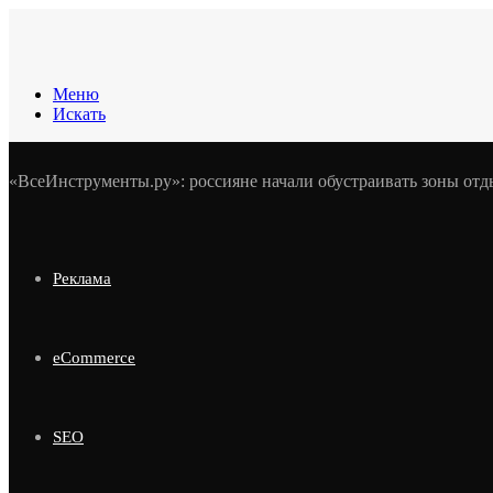
Меню
Искать
«ВсеИнструменты.ру»: россияне начали обустраивать зоны отд
Реклама
eCommerce
SEO