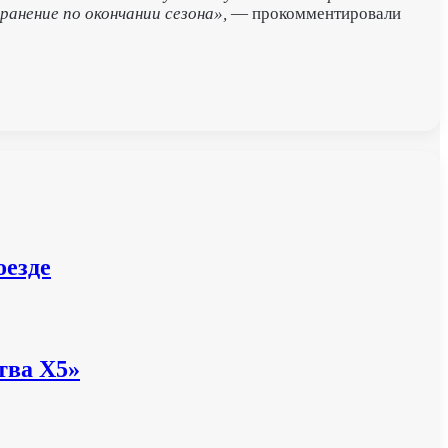
анение по окончании сезона»,
— прокомментировали
оезде
тва X5»