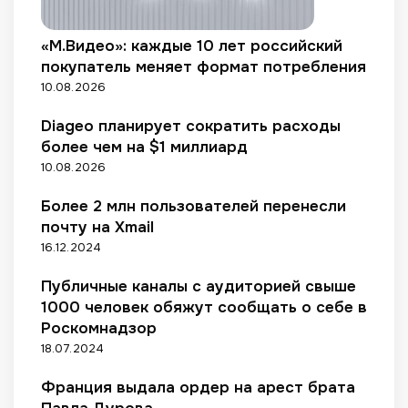
1
о
у
н
0
д
д
г
«М.Видео»: каждые 10 лет российский
м
о
о
а
покупатель меняет формат потребления
в
т
р
10.08.2026
и
о
к
б
в
и
Diageo планирует сократить расходы
л
ы
р
более чем на $1 миллиард
о
х
о
г
10.08.2026
и
в
о
д
к
в
Более 2 млн пользователей перенесли
е
у
почту на Xmail
й
16.12.2024
Публичные каналы с аудиторией свыше
1000 человек обяжут сообщать о себе в
Роскомнадзор
18.07.2024
Франция выдала ордер на арест брата