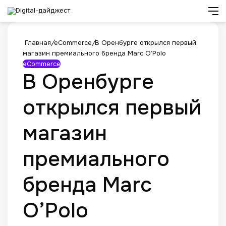
Искат
М
Главная
/
eCommerce
/
В Оренбурге открылся первый
магазин премиального бренда Marc O’Polo
eCommerce
В Оренбурге
открылся первый
магазин
премиального
бренда Marc
O’Polo