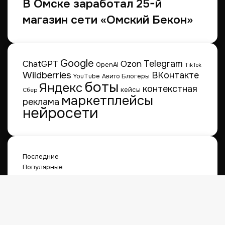
В Омске заработал 25-й
магазин сети «Омский Бекон»
Google
Telegram
ChatGPT
Ozon
OpenAI
TikTok
Wildberries
ВКонтакте
Блогеры
YouTube
Авито
боты
Яндекс
контекстная
кейсы
Сбер
маркетплейсы
реклама
нейросети
Последние
Популярные
В июле 2026 года спрос на новые
автомобили оказался на 9,4% выше, чем
год назад
10.08.2026