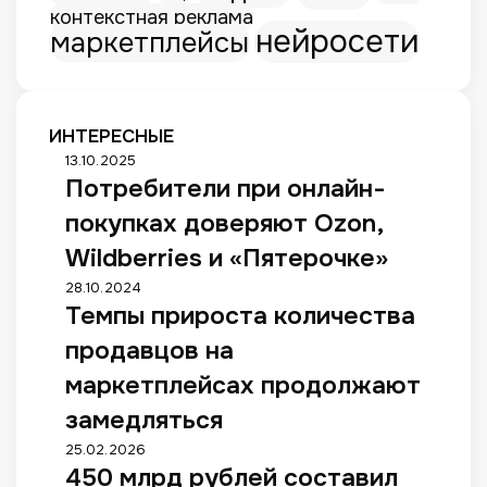
контекстная реклама
нейросети
маркетплейсы
ИНТЕРЕСНЫЕ
П
13.10.2025
Потребители при онлайн-
о
т
покупках доверяют Ozon,
р
е
Wildberries и «Пятерочке»
б
Т
28.10.2024
и
Темпы прироста количества
е
т
м
е
продавцов на
п
л
ы
маркетплейсах продолжают
и
п
п
замедляться
р
р
и
4
25.02.2026
и
р
450 млрд рублей составил
5
о