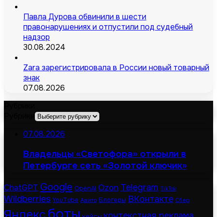
Павла Дурова обвинили в шести
правонарушениях и отпустили под судебный
надзор
30.08.2024
Zara зарегистрировала в России новый товарный
знак
07.08.2026
Рубрики
Рубрики
07.08.2026
Владельцы «Светофора» открыли в
Петербурге сеть «Золотой ключик»
Google
Telegram
ChatGPT
Ozon
OpenAI
TikTok
Wildberries
ВКонтакте
Блогеры
YouTube
Авито
Сбер
боты
Яндекс
контекстная реклама
кейсы