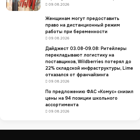
09.08.2026
п
р
Женщинам могут предоставить
и
право на дистанционный режим
м
работы при беременности
е
р
09.08.2026
к
Дайджест 03.08-09.08: Ритейлеры
а
перекладывают логистику на
о
поставщиков, Wildberries потерял до
д
22% складской инфраструктуры, Lime
е
отказался от франчайзинга
ж
09.08.2026
д
ы
По предложению ФАС «Комус» снизил
в
цены на 94 позиции школьного
п
ассортимента
у
09.08.2026
н
к
т
а