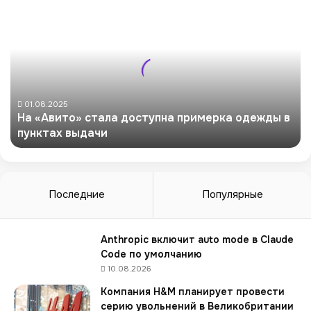
Н
а
«
А
в
и
т
о
01.08.2025
На «Авито» стала доступна примерка одежды в
»
пунктах выдачи
с
т
а
л
а
Последние
Популярные
д
о
с
Anthropic включит auto mode в Claude
т
Code по умолчанию
у
10.08.2026
п
Компания H&M планирует провести
н
серию увольнений в Великобритании
а