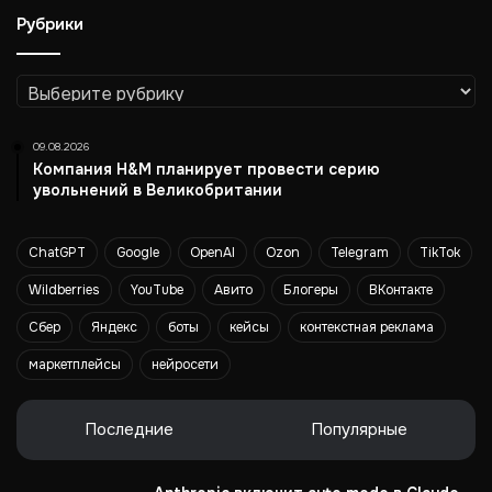
х
Рубрики
в
ы
д
Рубрики
а
ч
09.08.2026
и
Компания H&M планирует провести серию
увольнений в Великобритании
ChatGPT
Google
OpenAI
Ozon
Telegram
TikTok
Wildberries
YouTube
Авито
Блогеры
ВКонтакте
Сбер
Яндекс
боты
кейсы
контекстная реклама
маркетплейсы
нейросети
Последние
Популярные