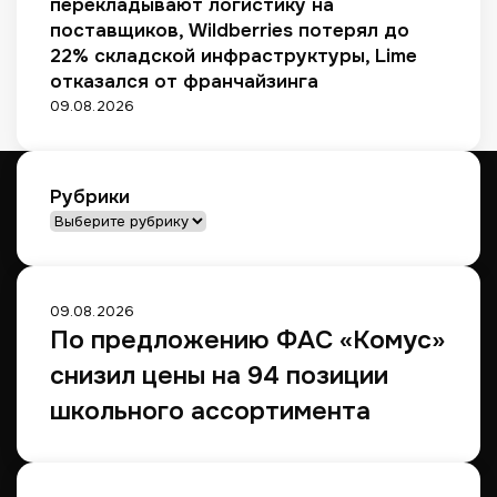
перекладывают логистику на
ы
й
н
поставщиков, Wildberries потерял до
у
л
а
д
22% складской инфраструктуры, Lime
е
п
о
отказался от франчайзинга
о
м
09.08.2026
е
а
з
д
е
Рубрики
Рубрики
09.08.2026
По предложению ФАС «Комус»
снизил цены на 94 позиции
школьного ассортимента