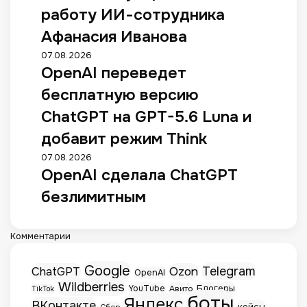
работу ИИ-сотрудника
Афанасия Иванова
07.08.2026
OpenAI переведет
бесплатную версию
ChatGPT на GPT-5.6 Luna и
добавит режим Think
07.08.2026
OpenAI сделала ChatGPT
безлимитным
Комментарии
Google
Telegram
ChatGPT
Ozon
OpenAI
Wildberries
Блогеры
YouTube
Авито
TikTok
боты
Яндекс
ВКонтакте
кейсы