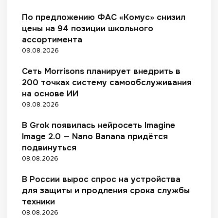
е
о
я
щ
н
к
M
м
й
н
ь
т
у
По предложению ФАС «Комус» снизил
C
е
п
е
ю
о
р
цены на 94 позиции школьного
G
н
р
с
д
в
ь
ассортимента
с
н
о
т
р
е
09.08.2026
т
ы
д
а
о
р
а
х
у
л
н
о
Сеть Morrisons планирует внедрить в
л
и
к
и
о
в
и
200 точках систему самообслуживания
с
ц
ч
в
д
на основе ИИ
п
и
а
в
и
о
и
09.08.2026
щ
Я
с
л
е
к
к
н
В Grok появилась нейросеть Imagine
п
у
а
и
р
Image 2.0 — Nano Banana придётся
т
у
т
и
и
подвинуться
н
е
о
и
08.08.2026
т
л
б
е
е
р
В России вырос спрос на устройства
р
й
е
для защиты и продления срока службы
ы
в
т
техники
,
с
а
08.08.2026
о
к
т