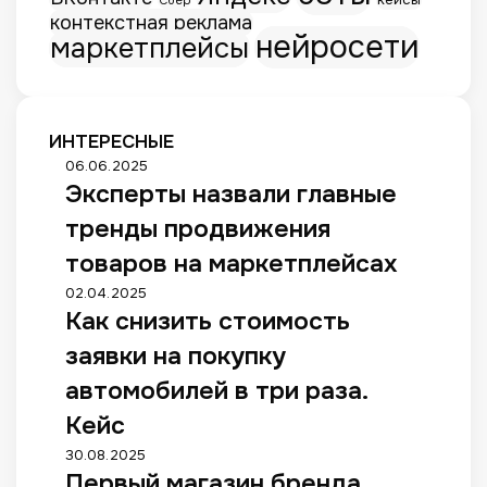
Сбер
контекстная реклама
нейросети
маркетплейсы
ИНТЕРЕСНЫЕ
Э
06.06.2025
Эксперты назвали главные
к
с
тренды продвижения
п
е
товаров на маркетплейсах
р
К
02.04.2025
т
Как снизить стоимость
а
ы
к
н
заявки на покупку
с
а
н
автомобилей в три раза.
з
и
в
Кейс
з
а
и
П
30.08.2025
л
т
Первый магазин бренда
е
и