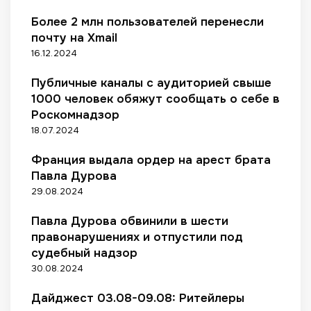
н
л
ь
Более 2 млн пользователей перенесли
л
а
г
почту на Xmail
а
д
о
й
16.12.2024
с
т
н
к
о
Публичные каналы с аудиторией свыше
-
о
в
о
1000 человек обяжут сообщать о себе в
й
у
б
Роскомнадзор
л
ю
щ
о
е
18.07.2024
е
г
д
п
и
Франция выдала ордер на арест брата
у
и
с
д
Павла Дурова
т
т
л
29.08.2024
и
и
я
м
к
п
Павла Дурова обвинили в шести
а
е
о
правонарушениях и отпустили под
г
и
е
судебный надзор
а
р
з
30.08.2024
з
и
д
и
т
к
Дайджест 03.08-09.08: Ритейлеры
н
е
и