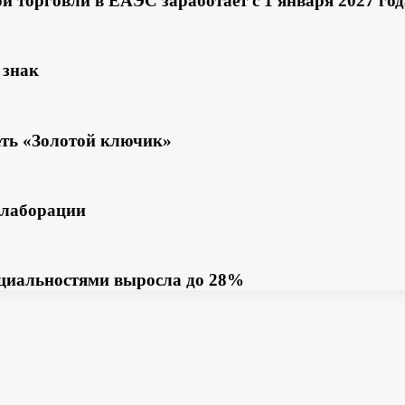
 торговли в ЕАЭС заработает с 1 января 2027 год
 знак
еть «Золотой ключик»
ллаборации
пециальностями выросла до 28%