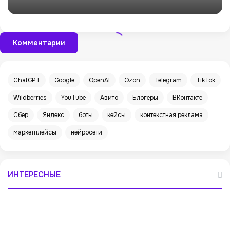
Комментарии
ChatGPT
Google
OpenAI
Ozon
Telegram
TikTok
Wildberries
YouTube
Авито
Блогеры
ВКонтакте
Сбер
Яндекс
боты
кейсы
контекстная реклама
маркетплейсы
нейросети
ИНТЕРЕСНЫЕ
К
а
к