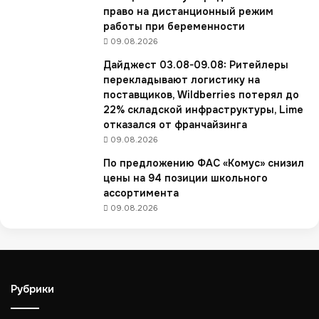
о
право на дистанционный режим
р
работы при беременности
ы
09.08.2026
р
Дайджест 03.08-09.08: Ритейлеры
а
перекладывают логистику на
н
поставщиков, Wildberries потерял до
ж
22% складской инфраструктуры, Lime
и
отказался от франчайзинга
р
о
09.08.2026
в
По предложению ФАС «Комус» снизил
а
цены на 94 позиции школьного
н
ассортимента
и
09.08.2026
я
д
л
я
и
Рубрики
н
ф