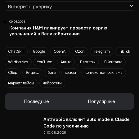
о
Рубрики
р
м
а
09.08.2026
ц
Компания H&M планирует провести серию
и
увольнений в Великобритании
о
н
ChatGPT
Google
OpenAI
Ozon
Telegram
TikTok
н
ы
Wildberries
YouTube
Авито
Блогеры
ВКонтакте
х
п
Сбер
Яндекс
боты
кейсы
контекстная реклама
р
маркетплейсы
нейросети
о
е
к
Последние
Популярные
т
о
в
Anthropic включит auto mode в Claude
.
Code по умолчанию
И
10.08.2026
с