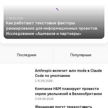
р
а
б
о
06.10.2024
Как работают текстовые факторы
т
ранжирования для информационных проектов.
а
Исследование «Ашманов и партнеры»
ю
т
т
е
к
Последние
Популярные
с
т
о
Anthropic включит auto mode в Claude
в
Code по умолчанию
ы
10.08.2026
е
Компания H&M планирует провести
ф
серию увольнений в Великобритании
а
09.08.2026
к
т
Женщинам могут предоставить