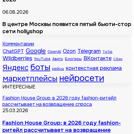
06.08.2026
В центре Москвы появится пятый бьюти-стор
сети hollyshop
Комментарии
Google
Telegram
ChatGPT
Ozon
OpenAI
TikTok
Wildberries
ВКонтакте
Блогеры
YouTube
Авито
Сбер
боты
Яндекс
контекстная реклама
кейсы
нейросети
маркетплейсы
ИНТЕРЕСНЫЕ
Fashion House Group: в 2026 году fashion-ритейл
рассчитывает на возвращение спроса
25.03.2026
Fashion House Group: в 2026 году fashion-
ритейл рассчитывает на возвращение