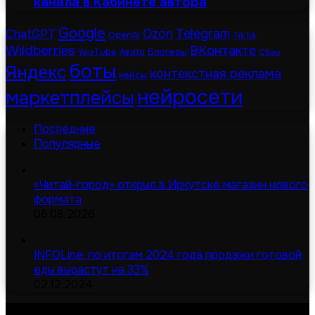
канала в Кабинете автора
Google
Telegram
ChatGPT
Ozon
OpenAI
TikTok
Wildberries
ВКонтакте
Блогеры
YouTube
Авито
Сбер
боты
Яндекс
контекстная реклама
кейсы
нейросети
маркетплейсы
Последние
Популярные
«Читай-город» открыл в Иркутске магазин нового
формата
06.08.2026
INFOLine: по итогам 2024 года продажи готовой
еды вырастут на 33%
02.12.2024
© Digital-дайджест | Все права защищены 2026