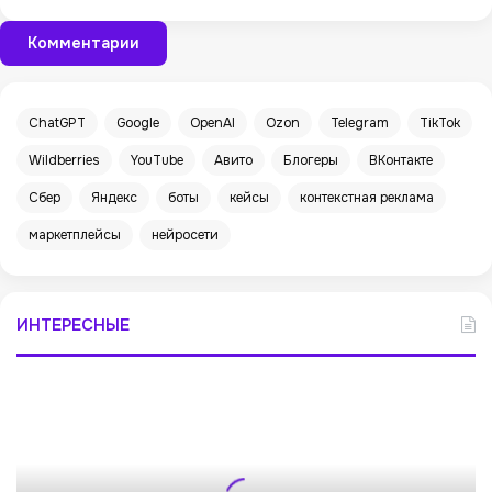
Комментарии
ChatGPT
Google
OpenAI
Ozon
Telegram
TikTok
Wildberries
YouTube
Авито
Блогеры
ВКонтакте
Сбер
Яндекс
боты
кейсы
контекстная реклама
маркетплейсы
нейросети
ИНТЕРЕСНЫЕ
M
e
r
a
(