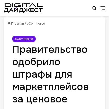
Искат
М
Главная
/
eCommerce
eCommerce
Правительство
одобрило
штрафы для
маркетплейсов
за ценовое