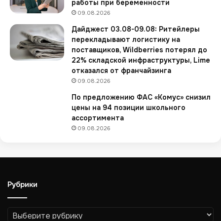
работы при беременности
ы
и
09.08.2026
в
Дайджест 03.08-09.08: Ритейлеры
е
перекладывают логистику на
р
поставщиков, Wildberries потерял до
и
22% складской инфраструктуры, Lime
ф
отказался от франчайзинга
и
09.08.2026
к
а
По предложению ФАС «Комус» снизил
т
цены на 94 позиции школьного
о
ассортимента
р
09.08.2026
ы
и
н
т
е
Рубрики
р
н
е
Рубрики
т