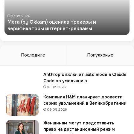
b
y
O
27.09.2024
Mera (by Okkam) оценила трекеры и
k
верификаторы интернет-рекламы
k
a
m
)
о
Последние
Популярные
ц
е
н
Anthropic включит auto mode в Claude
и
Code по умолчанию
л
10.08.2026
а
Компания H&M планирует провести
т
серию увольнений в Великобритании
р
09.08.2026
е
к
Женщинам могут предоставить
е
право на дистанционный режим
р