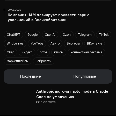
-
09.08.2026
р
Компания H&M планирует провести серию
е
увольнений в Великобритании
к
л
а
ChatGPT
Google
OpenAI
Ozon
Telegram
TikTok
м
ы
Wildberries
YouTube
Авито
Блогеры
ВКонтакте
Сбер
Яндекс
боты
кейсы
контекстная реклама
маркетплейсы
нейросети
Последние
Популярные
Anthropic включит auto mode в Claude
Code по умолчанию
10.08.2026