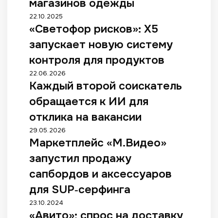
о
магазинов одежды
н
г
я
«
22.10.2025
а
л
«Светофор рисков»: X5
С
м
а
в
г
запускает новую систему
з
е
о
а
т
контроля для продуктов
д
к
о
а
К
22.06.2026
о
ф
в
Каждый второй соискатель
а
н
о
Р
ж
о
р
обращается к ИИ для
о
д
п
р
с
ы
отклика на вакансии
е
и
с
й
р
с
М
29.05.2026
и
в
е
к
Маркетплейс «М.Видео»
а
и
т
х
о
р
м
о
запустил продажу
о
в
к
о
р
д
»
е
сапбордов и аксессуаров
г
о
н
:
т
у
й
для SUP‑серфинга
ы
X
п
т
с
х
5
л
«
23.10.2024
з
о
л
з
е
«Авито»: спрос на доставку
А
а
и