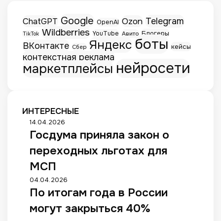
Google
Telegram
ChatGPT
Ozon
OpenAI
Wildberries
Блогеры
YouTube
Авито
TikTok
боты
Яндекс
ВКонтакте
кейсы
Сбер
контекстная реклама
нейросети
маркетплейсы
ИНТЕРЕСНЫЕ
Г
14.04.2026
Госдума приняла закон о
о
с
переходных льготах для
д
у
МСП
м
П
04.04.2026
а
По итогам года в России
о
п
и
р
могут закрыться 40%
т
и