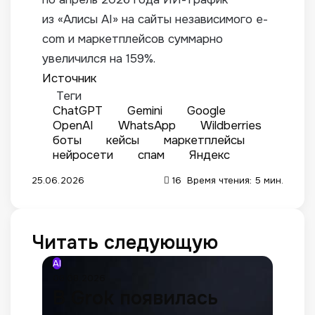
из «Алисы AI» на сайты независимого e-
com и маркетплейсов суммарно
увеличился на 159%.
Источник
Теги
ChatGPT
Gemini
Google
OpenAI
WhatsApp
Wildberries
боты
кейсы
маркетплейсы
нейросети
спам
Яндекс
25.06.2026
16
Время чтения: 5 мин.
Читать следующую
AI
08.08.2026
В Grok появилась