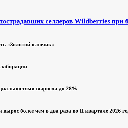
страдавших селлеров Wildberries при 
еть «Золотой ключик»
ллаборации
пециальностями выросла до 28%
ырос более чем в два раза во II квартале 2026 го