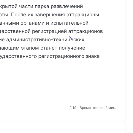
крытой части парка развлечений
оты. После их завершения аттракционы
анными органами и испытательной
дарственной регистрацией аттракционов
ие административно-технических
шающим этапом станет получение
сударственного регистрационного знака
Wildberries зарегистрировала
домены для запуска
мессенджера
Книжная сеть «Республика»
19
Время чтения: 2 мин.
сменила собственника
Natura Siberica: продукция