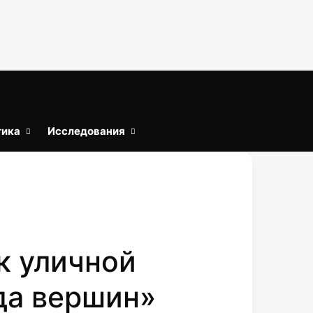
тика
Исследования
Войти
Искать
к уличной
да вершин»