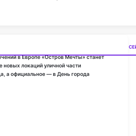
СЕ
З
ечений в Европе «Остров Мечты» станет
а
е новых локаций уличной части
к
р
да, а официальное — в День города
ы
т
ь