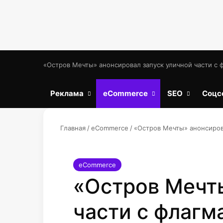
«Остров Мечты» анонсировал запуск уличной части с
Реклама
eCommerce
SEO
Соцс
Главная
/
eCommerce
/
«Остров Мечты» анонсиров
eCommerce
«Остров Мечты
части с флагм