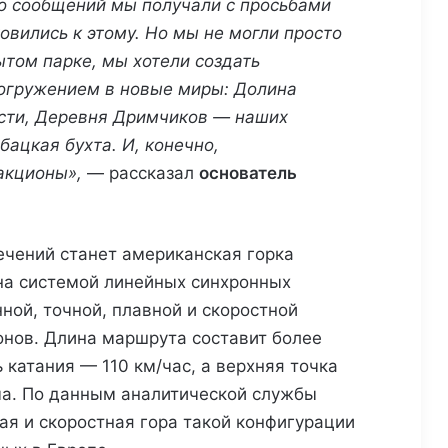
ко сообщений мы получали с просьбами
товились к этому. Но мы не могли просто
ытом парке, мы хотели создать
огружением в новые миры: Долина
ости, Деревня Дримчиков — наших
бацкая бухта. И, конечно,
акционы»,
— рассказал
основатель
ечений станет американская горка
на системой линейных синхронных
ой, точной, плавной и скоростной
онов. Длина маршрута составит более
 катания — 110 км/час, а верхняя точка
ма. По данным аналитической службы
ая и скоростная гора такой конфигурации