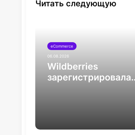
Читать следующую
eCommerce
06.08.2026
Wildberries
зарегистрировала
домены для запуск
мессенджера