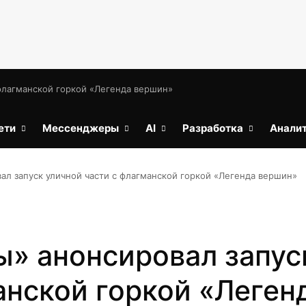
 флагманской горкой «Легенда вершин»
ети
Мессенджеры
AI
Разработка
Анали
ал запуск уличной части с флагманской горкой «Легенда вершин»
» анонсировал запус
анской горкой «Леген