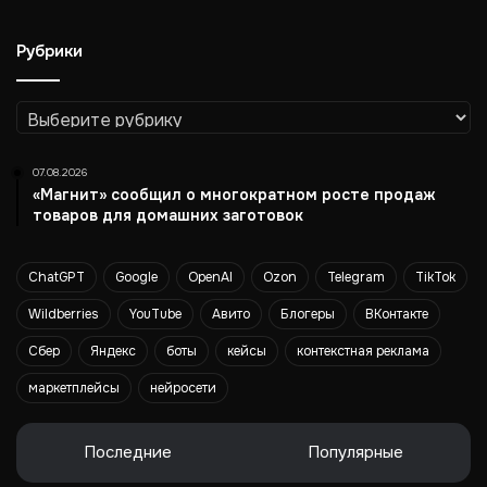
з
и
Рубрики
м
о
й
Рубрики
н
а
1
07.08.2026
4
«Магнит» сообщил о многократном росте продаж
%
товаров для домашних заготовок
ChatGPT
Google
OpenAI
Ozon
Telegram
TikTok
Wildberries
YouTube
Авито
Блогеры
ВКонтакте
Сбер
Яндекс
боты
кейсы
контекстная реклама
маркетплейсы
нейросети
Последние
Популярные