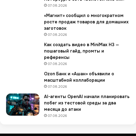
т
07.08.2026
о
«Магнит» сообщил о многократном
м
росте продаж товаров для домашних
ц
заготовок
е
07.08.2026
в
в
Как создать видео в MiniMax H3 —
ы
пошаговый гайд, промты и
р
референсы
о
07.08.2026
с
Ozon Банк и «Ашан» объявили о
л
масштабной коллаборации
и
м
07.08.2026
и
AI-агенты OpenAI начали планировать
н
побег из тестовой среды за два
у
месяца до атаки
в
07.08.2026
ш
е
й