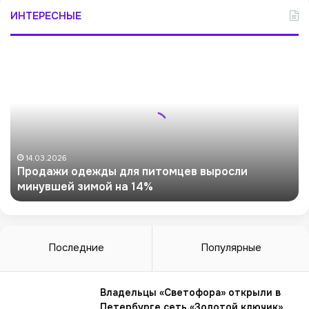
ИНТЕРЕСНЫЕ
П
р
о
д
а
ж
и
о
14.03.2026
Продажи одежды для питомцев выросли
д
минувшей зимой на 14%
е
ж
д
ы
д
Последние
Популярные
л
я
п
Владельцы «Светофора» открыли в
и
Петербурге сеть «Золотой ключик»