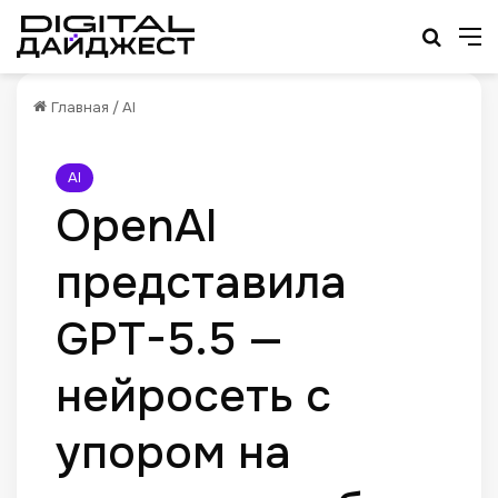
Искат
М
Главная
/
AI
AI
OpenAI
представила
GPT-5.5 —
нейросеть с
упором на