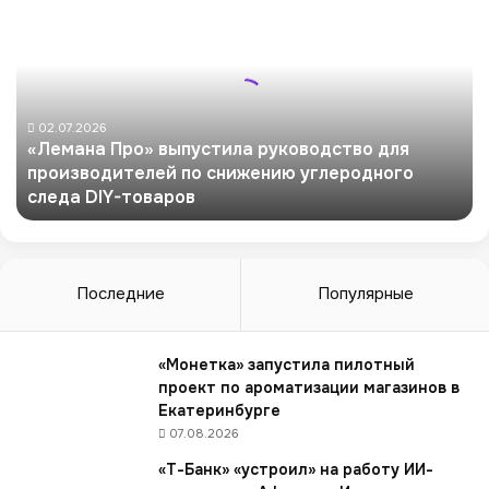
Л
е
м
а
н
а
02.07.2026
«Лемана Про» выпустила руководство для
П
производителей по снижению углеродного
р
следа DIY-товаров
о
»
в
ы
п
Последние
Популярные
у
с
т
«Монетка» запустила пилотный
и
проект по ароматизации магазинов в
л
Екатеринбурге
а
07.08.2026
р
«Т-Банк» «устроил» на работу ИИ-
у