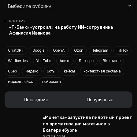
Рубрики
е
л
е
07.08.2026
й
«Т-Банк» «устроил» на работу ИИ-сотрудника
п
Афанасия Иванова
о
с
ChatGPT
Google
OpenAI
Ozon
Telegram
TikTok
н
и
Wildberries
YouTube
Авито
Блогеры
ВКонтакте
ж
е
Сбер
Яндекс
боты
кейсы
контекстная реклама
н
маркетплейсы
нейросети
и
ю
у
Последние
Популярные
г
л
е
«Монетка» запустила пилотный проект
р
по ароматизации магазинов в
о
Екатеринбурге
д
07.08.2026