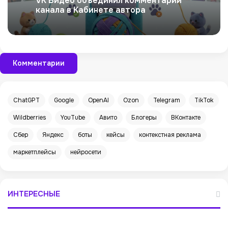
VK Видео объединил комментарии
канала в Кабинете автора
Комментарии
ChatGPT
Google
OpenAI
Ozon
Telegram
TikTok
Wildberries
YouTube
Авито
Блогеры
ВКонтакте
Сбер
Яндекс
боты
кейсы
контекстная реклама
маркетплейсы
нейросети
ИНТЕРЕСНЫЕ
«