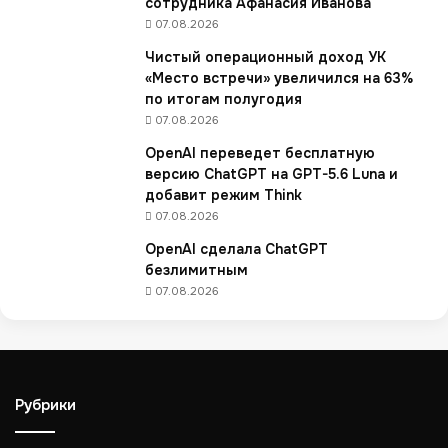
сотрудника Афанасия Иванова
к
07.08.2026
о
в
Чистый операционный доход УК
о
«Место встречи» увеличился на 63%
д
по итогам полугодия
с
07.08.2026
т
OpenAI переведет бесплатную
в
версию ChatGPT на GPT-5.6 Luna и
о
добавит режим Think
д
л
07.08.2026
я
OpenAI сделала ChatGPT
п
безлимитным
р
07.08.2026
о
и
з
в
о
Рубрики
д
и
т