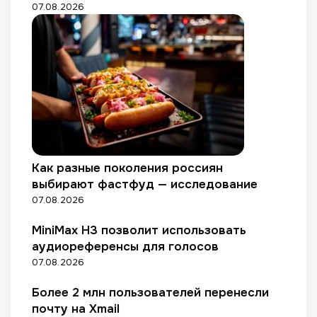
х
07.08.2026
е
о
н
0
н
р
с
е
%
о
»
т
у
л
б
и
в
о
у
+
е
г
д
к
л
и
е
е
и
й
т
й
ч
п
с
и
р
ы
л
о
и
о
Как разные поколения россиян
д
п
с
выбирают фастфуд — исследование
а
р
ь
07.08.2026
н
и
н
а
м
а
MiniMax H3 позволит использовать
е
1
аудиореференсы для голосов
р
6
ы
07.08.2026
%
Более 2 млн пользователей перенесли
почту на Xmail