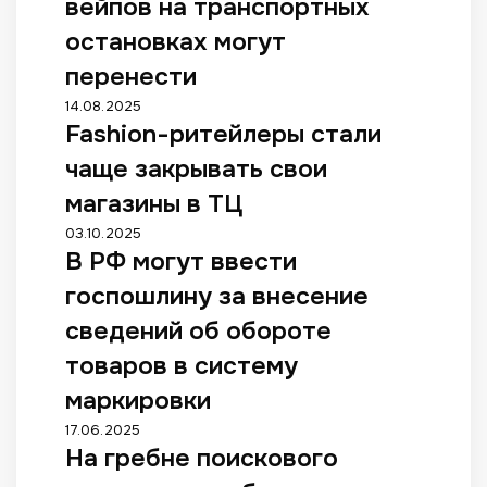
вейпов на транспортных
р
я
е
остановках могут
»
т
н
перенести
н
а
а
F
14.08.2025
п
п
Fashion-ритейлеры стали
a
р
р
s
а
чаще закрывать свои
о
h
в
д
i
магазины в ТЦ
и
а
o
т
В
03.10.2025
ж
n
1
В РФ могут ввести
Р
у
-
,
Ф
т
р
госпошлину за внесение
1
м
а
и
м
о
сведений об обороте
б
т
л
г
а
е
товаров в систему
р
у
к
й
д
т
маркировки
а
л
р
в
и
е
Н
17.06.2025
у
в
в
р
На гребне поискового
а
б
е
е
ы
г
л
с