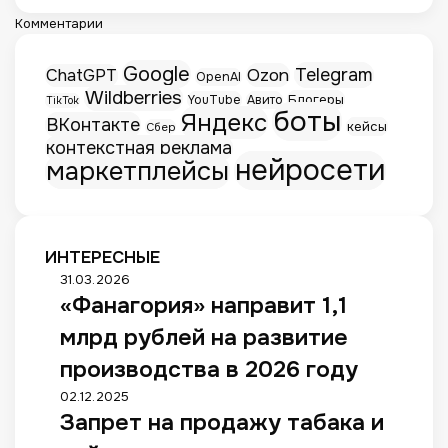
Комментарии
Google
Telegram
Ozon
ChatGPT
OpenAI
Wildberries
Блогеры
YouTube
Авито
TikTok
боты
Яндекс
ВКонтакте
кейсы
Сбер
контекстная реклама
нейросети
маркетплейсы
ИНТЕРЕСНЫЕ
«
31.03.2026
«Фанагория» направит 1,1
Ф
а
млрд рублей на развитие
н
а
производства в 2026 году
г
З
02.12.2025
о
Запрет на продажу табака и
а
р
п
и