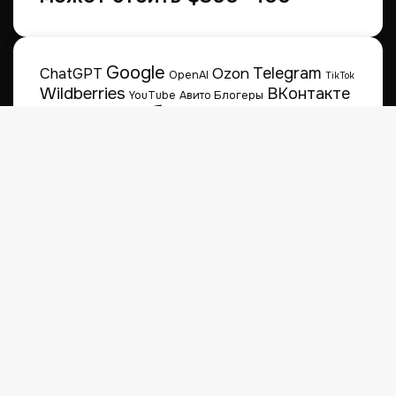
Google
Telegram
Ozon
ChatGPT
OpenAI
TikTok
Wildberries
ВКонтакте
Блогеры
YouTube
Авито
боты
Яндекс
контекстная
кейсы
Сбер
маркетплейсы
реклама
нейросети
Последние
Популярные