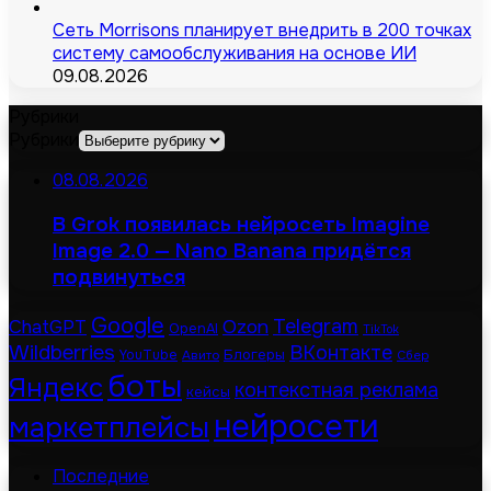
Сеть Morrisons планирует внедрить в 200 точках
систему самообслуживания на основе ИИ
09.08.2026
Рубрики
Рубрики
08.08.2026
В Grok появилась нейросеть Imagine
Image 2.0 — Nano Banana придётся
подвинуться
Google
Telegram
ChatGPT
Ozon
OpenAI
TikTok
Wildberries
ВКонтакте
Блогеры
YouTube
Авито
Сбер
боты
Яндекс
контекстная реклама
кейсы
нейросети
маркетплейсы
Последние