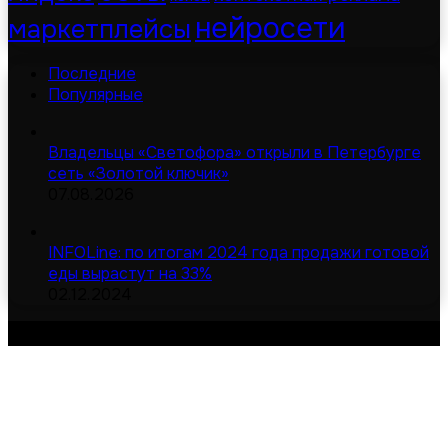
нейросети
маркетплейсы
Последние
Популярные
Владельцы «Светофора» открыли в Петербурге
сеть «Золотой ключик»
07.08.2026
INFOLine: по итогам 2024 года продажи готовой
еды вырастут на 33%
02.12.2024
© Digital-дайджест | Все права защищены 2026
Сделано в MOD
Карта сайта
Обратная связь
О сайте