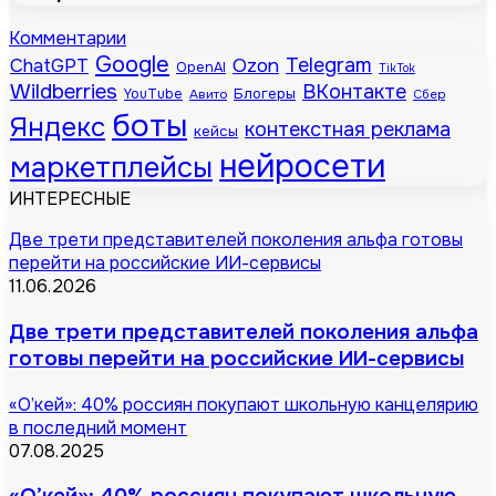
Комментарии
Google
Telegram
ChatGPT
Ozon
OpenAI
TikTok
Wildberries
ВКонтакте
Блогеры
YouTube
Авито
Сбер
боты
Яндекс
контекстная реклама
кейсы
нейросети
маркетплейсы
ИНТЕРЕСНЫЕ
Две трети представителей поколения альфа готовы
перейти на российские ИИ-сервисы
11.06.2026
Две трети представителей поколения альфа
готовы перейти на российские ИИ-сервисы
«О’кей»: 40% россиян покупают школьную канцелярию
в последний момент
07.08.2025