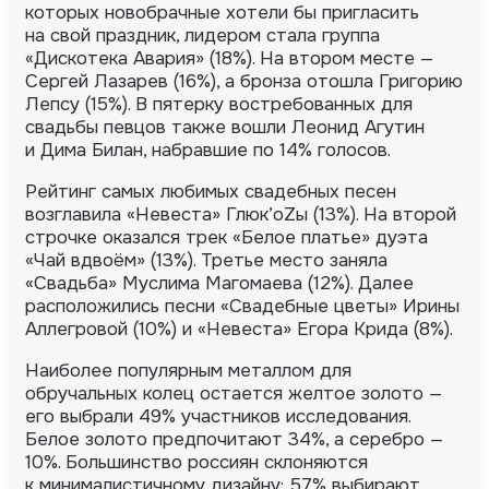
которых новобрачные хотели бы пригласить
на свой праздник, лидером стала группа
«Дискотека Авария» (18%). На втором месте —
Сергей Лазарев (16%), а бронза отошла Григорию
Лепсу (15%). В пятерку востребованных для
свадьбы певцов также вошли Леонид Агутин
и Дима Билан, набравшие по 14% голосов.
Рейтинг самых любимых свадебных песен
возглавила «Невеста» Глюк’oZы (13%). На второй
строчке оказался трек «Белое платье» дуэта
«Чай вдвоём» (13%). Третье место заняла
«Свадьба» Муслима Магомаева (12%). Далее
расположились песни «Свадебные цветы» Ирины
Аллегровой (10%) и «Невеста» Егора Крида (8%).
Наиболее популярным металлом для
обручальных колец остается желтое золото —
его выбрали 49% участников исследования.
Белое золото предпочитают 34%, а серебро —
10%. Большинство россиян склоняются
к минималистичному дизайну: 57% выбирают