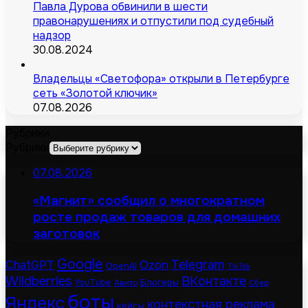
Павла Дурова обвинили в шести
правонарушениях и отпустили под судебный
надзор
30.08.2024
Владельцы «Светофора» открыли в Петербурге
сеть «Золотой ключик»
07.08.2026
Рубрики
Рубрики
07.08.2026
«Магнит» сообщил о многократном
росте продаж товаров для домашних
заготовок
Google
Telegram
ChatGPT
Ozon
OpenAI
TikTok
Wildberries
ВКонтакте
Блогеры
YouTube
Авито
Сбер
боты
Яндекс
контекстная реклама
кейсы