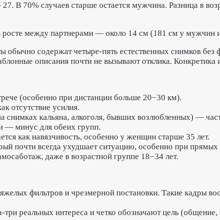
27. В 70% случаев старше остается мужчина. Разница в воз
 росте между партнерами — около 14 см (181 см у мужчин и
ы обычно содержат четыре-пять естественных снимков без 
аблонные описания почти не вызывают отклика. Конкретика 
трече (особенно при дистанции больше 20−30 км).
ак отсутствие усилия.
а снимках кальяна, алкоголя, бывших возлюбленных) — част
 — минус для обеих групп.
ется как навязчивость, особенно у женщин старше 35 лет.
орый почти всегда ухудшает ситуацию, особенно при прямых
амосаботаж, даже в возрастной группе 18−34 лет.
тяжелых фильтров и чрезмерной постановки. Такие кадры в
а-три реальных интереса и четко обозначают цель (общение,