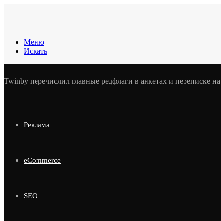
Меню
Искать
Twinby перечислил главные редфлаги в анкетах и переписке на
Реклама
eCommerce
SEO