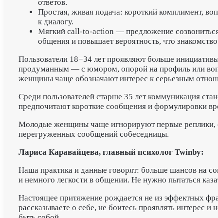
ответов.
Простая, живая подача: короткий комплимент, во
к диалогу.
Мягкий call-to-action — предложение созвонитьс
общения и повышает вероятность, что знакомств
Пользователи 18−34 лет проявляют больше инициативы
продуманным — с юмором, опорой на профиль или вопр
женщины чаще обозначают интерес к серьезным отнош
Среди пользователей старше 35 лет коммуникация ста
предпочитают короткие сообщения и формулировки вро
Молодые женщины чаще игнорируют первые реплики, ес
перегруженных сообщений собеседницы.
Лариса Каравайцева, главный психолог Twinby:
Наша практика и данные говорят: больше шансов на со
и немного легкости в общении. Не нужно пытаться ка
Настоящее притяжение рождается не из эффектных фраз,
рассказываете о себе, не боитесь проявлять интерес и 
быть собой.