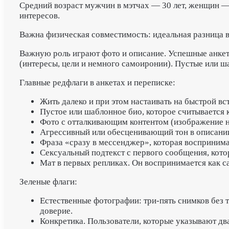
Средний возраст мужчин в мэтчах — 30 лет, женщин — 
интересов.
Важна физическая совместимость: идеальная разница в
Важную роль играют фото и описание. Успешные анкет
(интересы, цели и немного самоиронии). Пустые или ш
Главные редфлаги в анкетах и переписке:
Жить далеко и при этом настаивать на быстрой вс
Пустое или шаблонное био, которое считывается к
Фото с отталкивающим контентом (изображение н
Агрессивный или обесценивающий тон в описании
Фраза «сразу в мессенджер», которая воспринима
Сексуальный подтекст с первого сообщения, кот
Мат в первых репликах. Он воспринимается как с
Зеленые флаги:
Естественные фотографии: три-пять снимков без 
доверие.
Конкретика. Пользователи, которые указывают дв