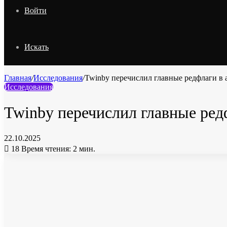
Войти
Искать
Главная
/
Исследования
/
Twinby перечислил главные редфлаги в а
Исследования
Twinby перечислил главные редф
22.10.2025
18
Время чтения: 2 мин.