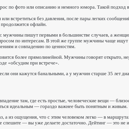
прос по фото или описанию и немного юмора. Такой подход 
я или встретиться без давления, после пары легких сообщен
о продолжится офлайн.
: мужчины пишут первыми в большинстве случаев, а женщин
осом по интересам. В этой же группе мужчины чаще ищут л
ениям и совпадению по ценностям.
новится более прямолинейной. Мужчины говорят открыто, не
де «обсудим при встрече».
ли они кажутся банальными, а у мужчин старше 35 лет ди
впадение там, где есть простые, человеческие вещи — близо
заться идеальным — гораздо важнее быть понятным и живым.
 а из ощущения, что с этим человеком легко — в маршрутах,
не спешите — вы уже делаете достаточно. Дейтинг — это не и