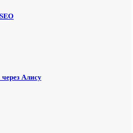
в SEO
 через Алису