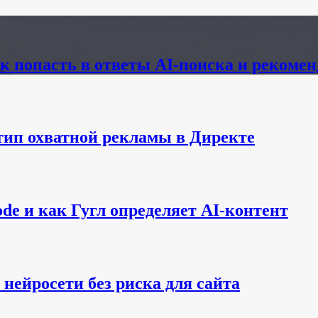
к попасть в ответы AI-поиска и рекоме
тип охватной рекламы в Директе
de и как Гугл определяет AI-контент
нейросети без риска для сайта