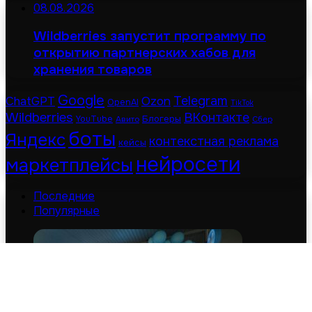
08.08.2026
Wildberries запустит программу по
открытию партнерских хабов для
хранения товаров
Google
Telegram
ChatGPT
Ozon
OpenAI
TikTok
Wildberries
ВКонтакте
Блогеры
YouTube
Авито
Сбер
боты
Яндекс
контекстная реклама
кейсы
нейросети
маркетплейсы
Последние
Популярные