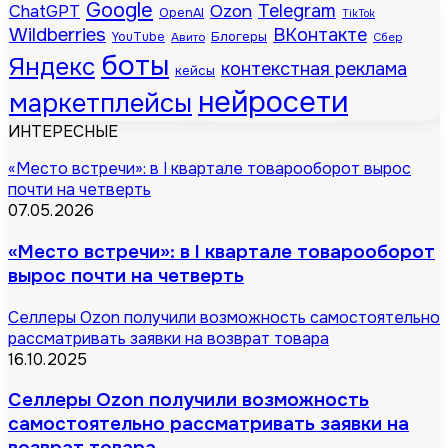
Google
Telegram
ChatGPT
Ozon
OpenAI
TikTok
Wildberries
ВКонтакте
Блогеры
YouTube
Авито
Сбер
боты
Яндекс
контекстная реклама
кейсы
нейросети
маркетплейсы
ИНТЕРЕСНЫЕ
«Место встречи»: в I квартале товарооборот вырос
почти на четверть
07.05.2026
«Место встречи»: в I квартале товарооборот
вырос почти на четверть
Селлеры Ozon получили возможность самостоятельно
рассматривать заявки на возврат товара
16.10.2025
Селлеры Ozon получили возможность
самостоятельно рассматривать заявки на