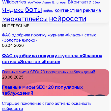
Wildberries
ВКонтакте
Блогеры
YouTube
Авито
Сбер
боты
Яндекс
контекстная реклама
кейсы
нейросети
маркетплейсы
ИНТЕРЕСНЫЕ
ФАС одобрила покупку журнала «Флакон» сетью
«Золотое яблоко»
06.04.2026
ФАС одобрила покупку журнала «Флакон»
сетью «Золотое яблоко»
Главные мифы SEO: 20 популярных заблуждений
20.06.2025
Главные мифы SEO: 20 популярных
заблуждений
Старшее поколение стало активно осваивать
нейросети