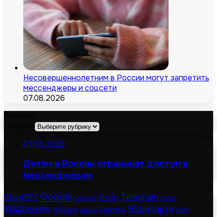
Несовершеннолетним в России могут запретить
мессенджеры и соцсети
07.08.2026
Рубрики
Рубрики
07.08.2026
Детям в России ограничат доступ к
мессенджерам
Google
Telegram
Ozon
ChatGPT
OpenAI
TikTok
Wildberries
ВКонтакте
Блогеры
YouTube
Авито
Сбер