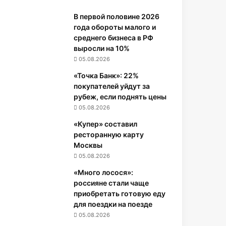
е
В первой половине 2026
к
года обороты малого и
о
среднего бизнеса в РФ
р
выросли на 10%
д
н
05.08.2026
о
«Точка Банк»: 22%
е
покупателей уйдут за
к
рубеж, если поднять цены
о
05.08.2026
л
и
«Купер» составил
ч
ресторанную карту
е
Москвы
с
05.08.2026
т
«Много лосося»:
в
россияне стали чаще
о
приобретать готовую еду
з
для поездки на поезде
а
05.08.2026
к