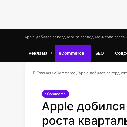
Apple добился рекордного за последние 4 года роста
Реклама
eCommerce
SEO
Соцс
Главная
/
eCommerce
/
Apple добился рекордного
eCommerce
Apple добился
роста квартал