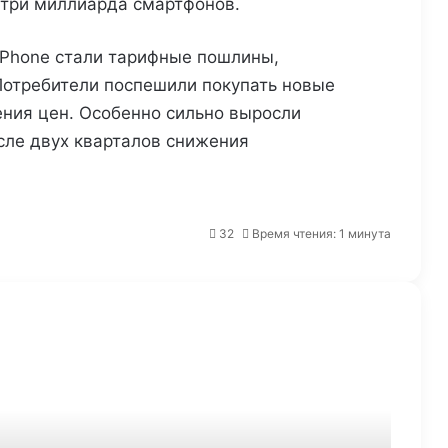
а три миллиарда смартфонов.
 iPhone стали тарифные пошлины,
Потребители поспешили покупать новые
ния цен. Особенно сильно выросли
«Точка Банк»: 22% покупателей
сле двух кварталов снижения
уйдут за рубеж, если поднять
цены
«Много лосося»: россияне стали
32
Время чтения: 1 минута
чаще приобретать готовую еду
для поездки на поезде
12 000 поставщиков из 48 стран
присоединились к программе
«Стандарты качества X5»
В смарт-районе «СберСити»
появятся робособаки-
патрульные