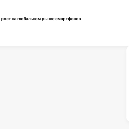
В РФ доработают правила для
использования ИИ
 рост на глобальном рынке смартфонов