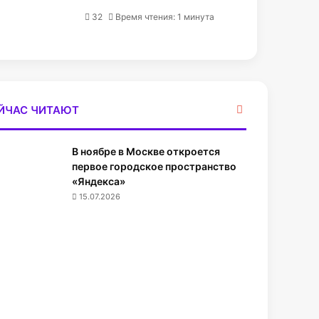
32
Время чтения: 1 минута
З
ЙЧАС ЧИТАЮТ
а
к
В ноябре в Москве откроется
р
ы
первое городское пространство
т
«Яндекса»
ь
15.07.2026