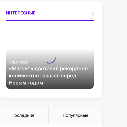
ИНТЕРЕСНЫЕ
«
М
а
г
н
и
18.01.2025
т
«Магнит» доставил рекордное
»
количество заказов перед
д
Новым годом
о
с
т
а
в
и
Последние
Популярные
л
р