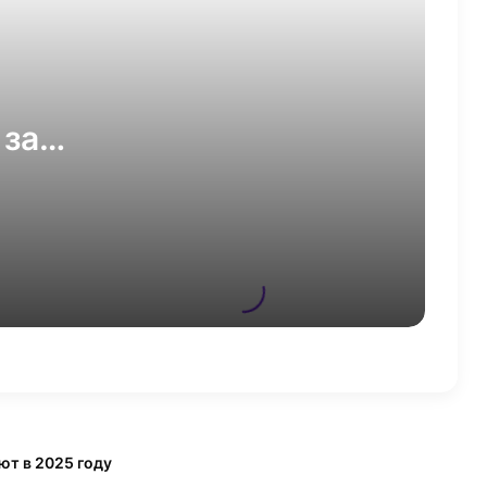
С 1 сентября 2026 года вступит
в силу закон о цифровых
валютах
 за
Каждый третий покупатель
отказывается от покупки еще на
ть
этапе карточки товара
В Москве число самозанятых
превысило 2,4 миллиона
Президент России подписал
закон о штрафах для
маркетплейсов и цифровых
платформ
В РФ утверждены новые правила
уплаты НДС по длящимся
ют в 2025 году
договорам