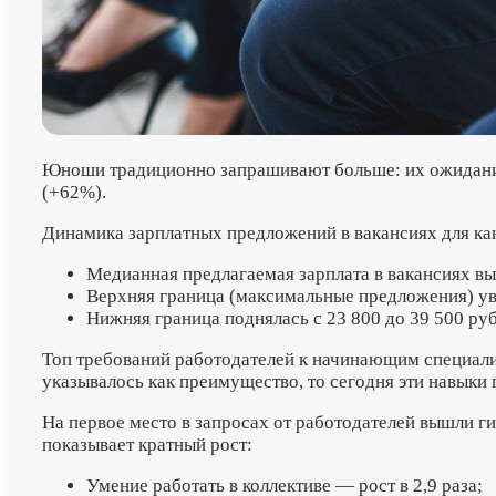
Юноши традиционно запрашивают больше: их ожидания в
(+62%).
Динамика зарплатных предложений в вакансиях для кан
Медианная предлагаемая зарплата в вакансиях выро
Верхняя граница (максимальные предложения) увел
Нижняя граница поднялась с 23 800 до 39 500 рубл
Топ требований работодателей к начинающим специали
указывалось как преимущество, то сегодня эти навык
На первое место в запросах от работодателей вышли 
показывает кратный рост:
Умение работать в коллективе — рост в 2,9 раза;