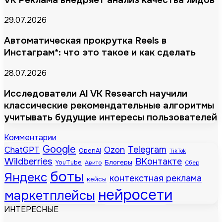
29.07.2026
Автоматическая прокрутка Reels в
Инстаграм*: что это такое и как сделать
28.07.2026
Исследователи AI VK Research научили
классические рекомендательные алгоритмы
учитывать будущие интересы пользователей
Комментарии
Google
Telegram
ChatGPT
Ozon
OpenAI
TikTok
Wildberries
ВКонтакте
Блогеры
YouTube
Авито
Сбер
боты
Яндекс
контекстная реклама
кейсы
нейросети
маркетплейсы
ИНТЕРЕСНЫЕ