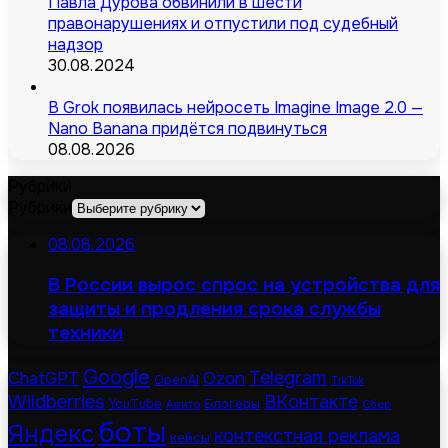
Павла Дурова обвинили в шести
правонарушениях и отпустили под судебный
надзор
30.08.2024
В Grok появилась нейросеть Imagine Image 2.0 —
Nano Banana придётся подвинуться
08.08.2026
Рубрики
Рубрики
08.08.2026
В России вырос спрос на устройства для
защиты и продления срока службы
техники
Google
Telegram
ChatGPT
Ozon
OpenAI
TikTok
Wildberries
ВКонтакте
Блогеры
YouTube
Авито
Сбер
боты
Яндекс
контекстная реклама
кейсы